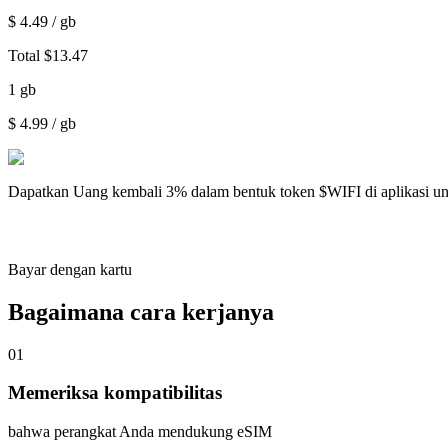
$
4.49
/ gb
Total
$
13.47
1
gb
$
4.99
/ gb
Dapatkan
Uang kembali 3%
dalam bentuk token $WIFI di aplikasi u
Bayar dengan kartu
Bagaimana cara kerjanya
01
Memeriksa kompatibilitas
bahwa perangkat Anda mendukung eSIM