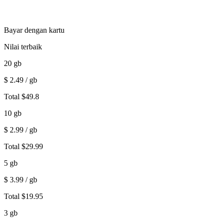
Bayar dengan kartu
Nilai terbaik
20
gb
$
2.49
/ gb
Total
$
49.8
10
gb
$
2.99
/ gb
Total
$
29.99
5
gb
$
3.99
/ gb
Total
$
19.95
3
gb