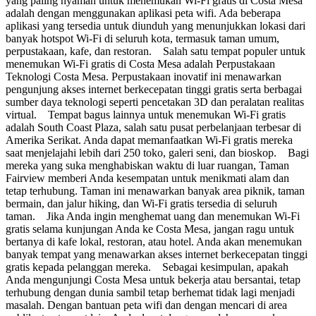
yang paling nyaman untuk menemukan Wi-Fi gratis di Costa Mesa
adalah dengan menggunakan aplikasi peta wifi. Ada beberapa
aplikasi yang tersedia untuk diunduh yang menunjukkan lokasi dari
banyak hotspot Wi-Fi di seluruh kota, termasuk taman umum,
perpustakaan, kafe, dan restoran. Salah satu tempat populer untuk
menemukan Wi-Fi gratis di Costa Mesa adalah Perpustakaan
Teknologi Costa Mesa. Perpustakaan inovatif ini menawarkan
pengunjung akses internet berkecepatan tinggi gratis serta berbagai
sumber daya teknologi seperti pencetakan 3D dan peralatan realitas
virtual. Tempat bagus lainnya untuk menemukan Wi-Fi gratis
adalah South Coast Plaza, salah satu pusat perbelanjaan terbesar di
Amerika Serikat. Anda dapat memanfaatkan Wi-Fi gratis mereka
saat menjelajahi lebih dari 250 toko, galeri seni, dan bioskop. Bagi
mereka yang suka menghabiskan waktu di luar ruangan, Taman
Fairview memberi Anda kesempatan untuk menikmati alam dan
tetap terhubung. Taman ini menawarkan banyak area piknik, taman
bermain, dan jalur hiking, dan Wi-Fi gratis tersedia di seluruh
taman. Jika Anda ingin menghemat uang dan menemukan Wi-Fi
gratis selama kunjungan Anda ke Costa Mesa, jangan ragu untuk
bertanya di kafe lokal, restoran, atau hotel. Anda akan menemukan
banyak tempat yang menawarkan akses internet berkecepatan tinggi
gratis kepada pelanggan mereka. Sebagai kesimpulan, apakah
Anda mengunjungi Costa Mesa untuk bekerja atau bersantai, tetap
terhubung dengan dunia sambil tetap berhemat tidak lagi menjadi
masalah. Dengan bantuan peta wifi dan dengan mencari di area