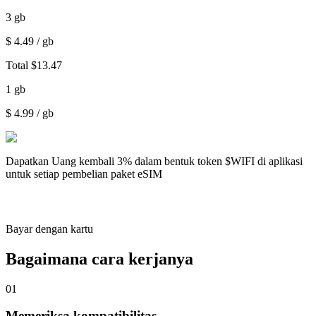
3
gb
$
4.49
/ gb
Total
$
13.47
1
gb
$
4.99
/ gb
Dapatkan
Uang kembali 3%
dalam bentuk token $WIFI di aplikasi
untuk setiap pembelian paket eSIM
Bayar dengan kartu
Bagaimana cara kerjanya
01
Memeriksa kompatibilitas