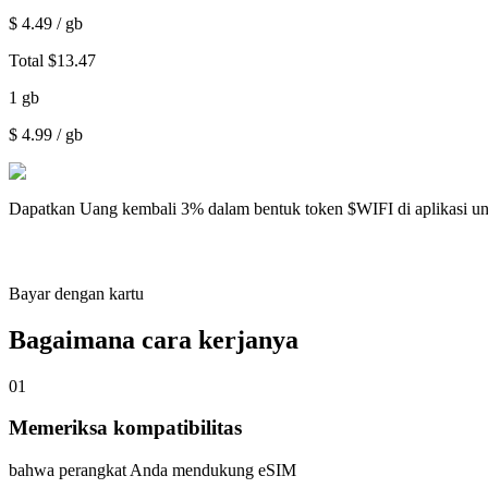
$
4.49
/ gb
Total
$
13.47
1
gb
$
4.99
/ gb
Dapatkan
Uang kembali 3%
dalam bentuk token $WIFI di aplikasi u
Bayar dengan kartu
Bagaimana cara kerjanya
01
Memeriksa kompatibilitas
bahwa perangkat Anda mendukung eSIM