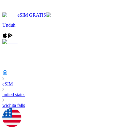
eSIM GRATIS
Unduh
eSIM
united states
wichita falls