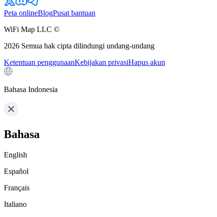
Peta online
Blog
Pusat bantuan
WiFi Map LLC ©
2026
Semua hak cipta dilindungi undang-undang
Ketentuan penggunaan
Kebijakan privasi
Hapus akun
Bahasa Indonesia
Bahasa
English
Español
Français
Italiano