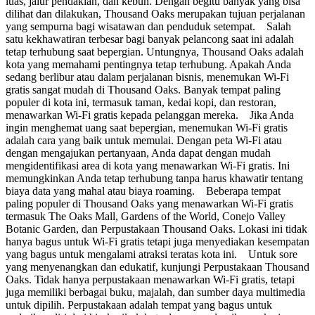
luas, jalur pendakian, dan kebun. Dengan begitu banyak yang bisa
dilihat dan dilakukan, Thousand Oaks merupakan tujuan perjalanan
yang sempurna bagi wisatawan dan penduduk setempat. Salah
satu kekhawatiran terbesar bagi banyak pelancong saat ini adalah
tetap terhubung saat bepergian. Untungnya, Thousand Oaks adalah
kota yang memahami pentingnya tetap terhubung. Apakah Anda
sedang berlibur atau dalam perjalanan bisnis, menemukan Wi-Fi
gratis sangat mudah di Thousand Oaks. Banyak tempat paling
populer di kota ini, termasuk taman, kedai kopi, dan restoran,
menawarkan Wi-Fi gratis kepada pelanggan mereka. Jika Anda
ingin menghemat uang saat bepergian, menemukan Wi-Fi gratis
adalah cara yang baik untuk memulai. Dengan peta Wi-Fi atau
dengan mengajukan pertanyaan, Anda dapat dengan mudah
mengidentifikasi area di kota yang menawarkan Wi-Fi gratis. Ini
memungkinkan Anda tetap terhubung tanpa harus khawatir tentang
biaya data yang mahal atau biaya roaming. Beberapa tempat
paling populer di Thousand Oaks yang menawarkan Wi-Fi gratis
termasuk The Oaks Mall, Gardens of the World, Conejo Valley
Botanic Garden, dan Perpustakaan Thousand Oaks. Lokasi ini tidak
hanya bagus untuk Wi-Fi gratis tetapi juga menyediakan kesempatan
yang bagus untuk mengalami atraksi teratas kota ini. Untuk sore
yang menyenangkan dan edukatif, kunjungi Perpustakaan Thousand
Oaks. Tidak hanya perpustakaan menawarkan Wi-Fi gratis, tetapi
juga memiliki berbagai buku, majalah, dan sumber daya multimedia
untuk dipilih. Perpustakaan adalah tempat yang bagus untuk