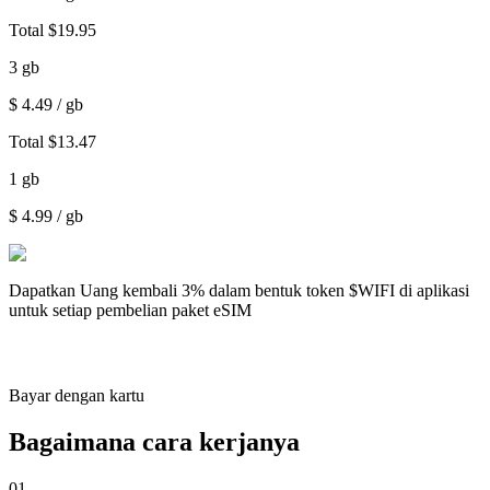
Total
$
19.95
3
gb
$
4.49
/ gb
Total
$
13.47
1
gb
$
4.99
/ gb
Dapatkan
Uang kembali 3%
dalam bentuk token $WIFI di aplikasi
untuk setiap pembelian paket eSIM
Bayar dengan kartu
Bagaimana cara kerjanya
01