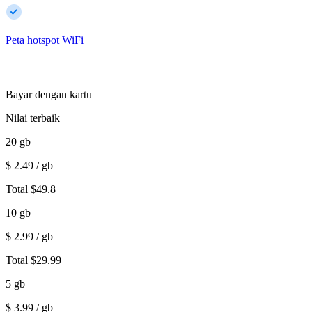
Peta hotspot WiFi
Bayar dengan kartu
Nilai terbaik
20
gb
$
2.49
/ gb
Total
$
49.8
10
gb
$
2.99
/ gb
Total
$
29.99
5
gb
$
3.99
/ gb