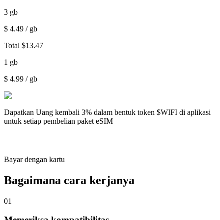
3
gb
$
4.49
/ gb
Total
$
13.47
1
gb
$
4.99
/ gb
Dapatkan
Uang kembali 3%
dalam bentuk token $WIFI di aplikasi
untuk setiap pembelian paket eSIM
Bayar dengan kartu
Bagaimana cara kerjanya
01
Memeriksa kompatibilitas