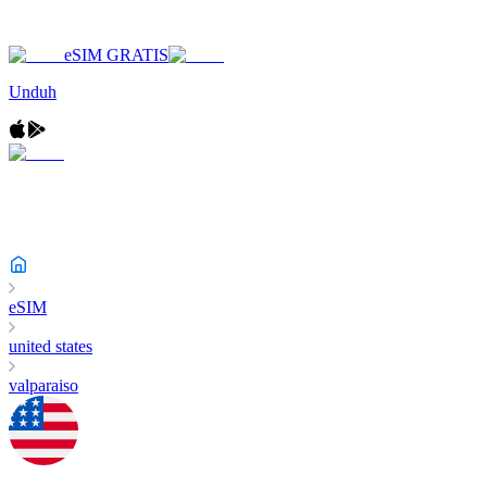
eSIM GRATIS
Unduh
eSIM
united states
valparaiso