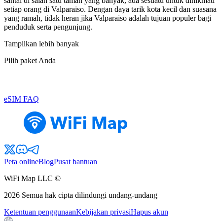
santai di salah satu taman yang banyak, ada sesuatu untuk dinikmati
setiap orang di Valparaiso. Dengan daya tarik kota kecil dan suasana
yang ramah, tidak heran jika Valparaiso adalah tujuan populer bagi
penduduk serta pengunjung.
Tampilkan lebih banyak
Pilih paket Anda
eSIM FAQ
Peta online
Blog
Pusat bantuan
WiFi Map LLC ©
2026
Semua hak cipta dilindungi undang-undang
Ketentuan penggunaan
Kebijakan privasi
Hapus akun