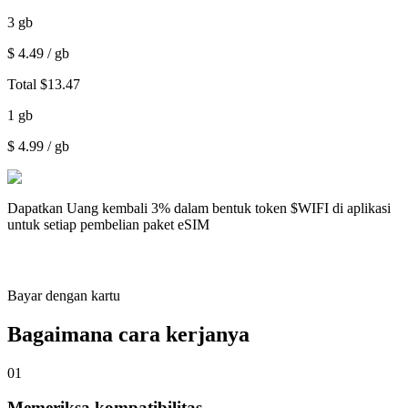
3
gb
$
4.49
/ gb
Total
$
13.47
1
gb
$
4.99
/ gb
Dapatkan
Uang kembali 3%
dalam bentuk token $WIFI di aplikasi
untuk setiap pembelian paket eSIM
Bayar dengan kartu
Bagaimana cara kerjanya
01
Memeriksa kompatibilitas