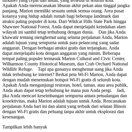
nirkabel yang cepat dan andal, yang tersedia di seluruh kota.
Apakah Anda merencanakan liburan akhir pekan atau tinggal jangka
panjang, Marion memiliki sesuatu untuk semua orang. Area pusat
kotanya yang hidup adalah rumah bagi beberapa landmark dan
atraksi paling populer di kota. Dari Wildcat Hills State Park hingga
Shawnee National Forest, Anda dapat menjelajahi keindahan alam
wilayah ini sambil tetap terhubung dengan dunia. Dan jika Anda
khawatir tentang menghemat uang selama perjalanan Anda, Marion
adalah tujuan yang sempurna untuk para pelancong yang sadar
anggaran. Dengan berbagai atraksi gratis dan terjangkau, Anda
dapat menjelajahi kota dengan anggaran yang minim. Beberapa
tempat paling populer termasuk Marion Cultural and Civic Center,
Williamson County Historical Museum, dan Crab Orchard National
Wildlife Refuge. Tapi apa gunanya menghemat uang jika Anda
tidak terhubung ke internet? Berkat peta Wi-Fi Marion, Anda dapat
dengan mudah menemukan hotspot Wi-Fi gratis di seluruh kota.
Apakah Anda mengunjungi restoran, hotel, taman, atau area publik,
Anda akan dapat tetap terhubung ke mana pun Anda pergi. Jadi,
jika Anda mencari keseimbangan sempurna antara petualangan dan
konektivitas, maka Marion adalah tujuan untuk Anda. Rencanakan
perjalanan Anda hari ini dan alami yang terbaik dari selatan Illinois
dengan Wi-Fi gratis dan peluang tanpa akhir untuk eksplorasi dan
kesenangan.
Tampilkan lebih banyak