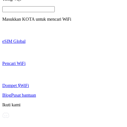
Masukkan
KOTA
untuk mencari WiFi
eSIM Global
Pencari WiFi
Dompet $WiFi
Blog
Pusat bantuan
Ikuti kami