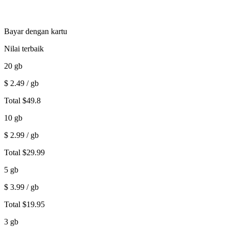
Bayar dengan kartu
Nilai terbaik
20
gb
$
2.49
/ gb
Total
$
49.8
10
gb
$
2.99
/ gb
Total
$
29.99
5
gb
$
3.99
/ gb
Total
$
19.95
3
gb