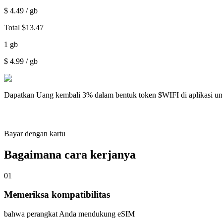
$
4.49
/ gb
Total
$
13.47
1
gb
$
4.99
/ gb
Dapatkan
Uang kembali 3%
dalam bentuk token $WIFI di aplikasi u
Bayar dengan kartu
Bagaimana cara kerjanya
01
Memeriksa kompatibilitas
bahwa perangkat Anda mendukung eSIM