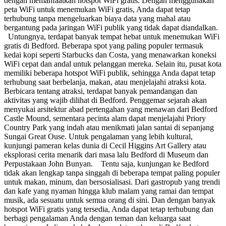
dengan memanfaatkan hotspot WiFi gratis. Dengan menggunakan
peta WiFi untuk menemukan WiFi gratis, Anda dapat tetap
terhubung tanpa mengeluarkan biaya data yang mahal atau
bergantung pada jaringan WiFi publik yang tidak dapat diandalkan.
Untungnya, terdapat banyak tempat hebat untuk menemukan WiFi
gratis di Bedford. Beberapa spot yang paling populer termasuk
kedai kopi seperti Starbucks dan Costa, yang menawarkan koneksi
WiFi cepat dan andal untuk pelanggan mereka. Selain itu, pusat kota
memiliki beberapa hotspot WiFi publik, sehingga Anda dapat tetap
terhubung saat berbelanja, makan, atau menjelajahi atraksi kota.
Berbicara tentang atraksi, terdapat banyak pemandangan dan
aktivitas yang wajib dilihat di Bedford. Penggemar sejarah akan
menyukai arsitektur abad pertengahan yang menawan dari Bedford
Castle Mound, sementara pecinta alam dapat menjelajahi Priory
Country Park yang indah atau menikmati jalan santai di sepanjang
Sungai Great Ouse. Untuk pengalaman yang lebih kultural,
kunjungi pameran kelas dunia di Cecil Higgins Art Gallery atau
eksplorasi cerita menarik dari masa lalu Bedford di Museum dan
Perpustakaan John Bunyan. Tentu saja, kunjungan ke Bedford
tidak akan lengkap tanpa singgah di beberapa tempat paling populer
untuk makan, minum, dan bersosialisasi. Dari gastropub yang trendi
dan kafe yang nyaman hingga klub malam yang ramai dan tempat
musik, ada sesuatu untuk semua orang di sini. Dan dengan banyak
hotspot WiFi gratis yang tersedia, Anda dapat tetap terhubung dan
berbagi pengalaman Anda dengan teman dan keluarga saat