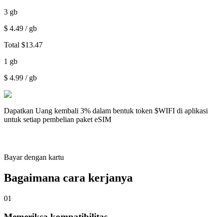
3
gb
$
4.49
/ gb
Total
$
13.47
1
gb
$
4.99
/ gb
Dapatkan
Uang kembali 3%
dalam bentuk token $WIFI di aplikasi
untuk setiap pembelian paket eSIM
Bayar dengan kartu
Bagaimana cara kerjanya
01
Memeriksa kompatibilitas