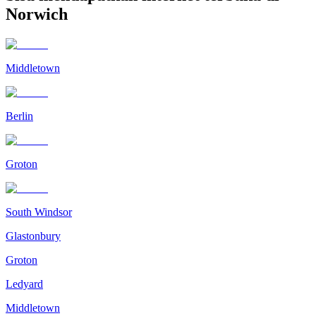
Norwich
Middletown
Berlin
Groton
South Windsor
Glastonbury
Groton
Ledyard
Middletown