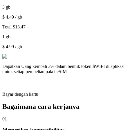
3
gb
$
4.49
/ gb
Total
$
13.47
1
gb
$
4.99
/ gb
Dapatkan
Uang kembali 3%
dalam bentuk token $WIFI di aplikasi
untuk setiap pembelian paket eSIM
Bayar dengan kartu
Bagaimana cara kerjanya
01
Memeriksa kompatibilitas