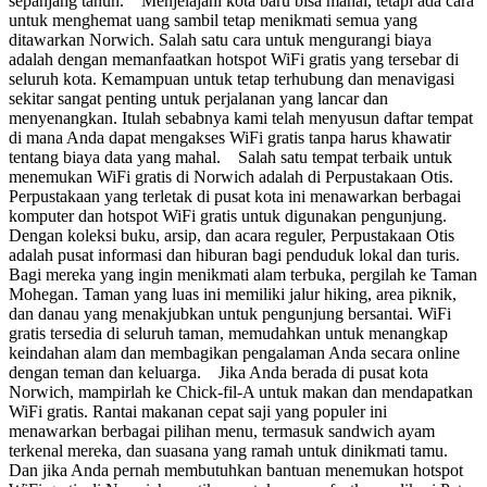
sepanjang tahun. Menjelajahi kota baru bisa mahal, tetapi ada cara
untuk menghemat uang sambil tetap menikmati semua yang
ditawarkan Norwich. Salah satu cara untuk mengurangi biaya
adalah dengan memanfaatkan hotspot WiFi gratis yang tersebar di
seluruh kota. Kemampuan untuk tetap terhubung dan menavigasi
sekitar sangat penting untuk perjalanan yang lancar dan
menyenangkan. Itulah sebabnya kami telah menyusun daftar tempat
di mana Anda dapat mengakses WiFi gratis tanpa harus khawatir
tentang biaya data yang mahal. Salah satu tempat terbaik untuk
menemukan WiFi gratis di Norwich adalah di Perpustakaan Otis.
Perpustakaan yang terletak di pusat kota ini menawarkan berbagai
komputer dan hotspot WiFi gratis untuk digunakan pengunjung.
Dengan koleksi buku, arsip, dan acara reguler, Perpustakaan Otis
adalah pusat informasi dan hiburan bagi penduduk lokal dan turis.
Bagi mereka yang ingin menikmati alam terbuka, pergilah ke Taman
Mohegan. Taman yang luas ini memiliki jalur hiking, area piknik,
dan danau yang menakjubkan untuk pengunjung bersantai. WiFi
gratis tersedia di seluruh taman, memudahkan untuk menangkap
keindahan alam dan membagikan pengalaman Anda secara online
dengan teman dan keluarga. Jika Anda berada di pusat kota
Norwich, mampirlah ke Chick-fil-A untuk makan dan mendapatkan
WiFi gratis. Rantai makanan cepat saji yang populer ini
menawarkan berbagai pilihan menu, termasuk sandwich ayam
terkenal mereka, dan suasana yang ramah untuk dinikmati tamu.
Dan jika Anda pernah membutuhkan bantuan menemukan hotspot