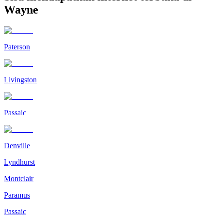
Wayne
Paterson
Livingston
Passaic
Denville
Lyndhurst
Montclair
Paramus
Passaic