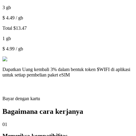
3
gb
$
4.49
/ gb
Total
$
13.47
1
gb
$
4.99
/ gb
Dapatkan
Uang kembali 3%
dalam bentuk token $WIFI di aplikasi
untuk setiap pembelian paket eSIM
Bayar dengan kartu
Bagaimana cara kerjanya
01
Memeriksa kompatibilitas