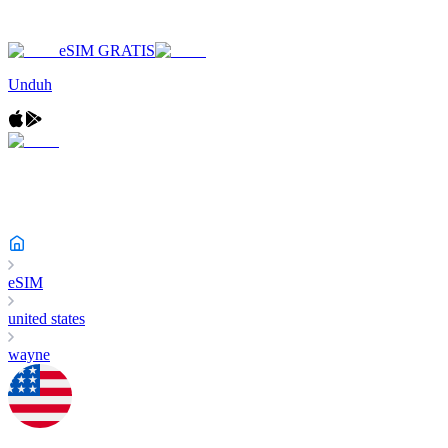
eSIM GRATIS
Unduh
eSIM
united states
wayne