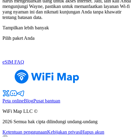
harus mengeluarkan uang untuk akses internet. Jadi, lain kali Anda
mengunjungi Wayne, pastikan untuk memanfaatkan layanan Wi-fi
yang nyaman ini dan nikmati kunjungan Anda tanpa khawatir
tentang batasan data.
Tampilkan lebih banyak
Pilih paket Anda
eSIM FAQ
Peta online
Blog
Pusat bantuan
WiFi Map LLC ©
2026
Semua hak cipta dilindungi undang-undang
Ketentuan penggunaan
Kebijakan privasi
Hapus akun