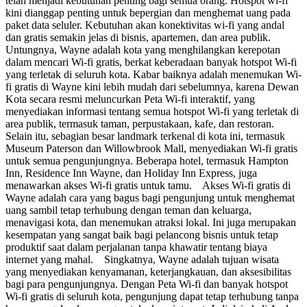
telah menjadi kebutuhan penting bagi semua orang. Hotspot wi-fi
kini dianggap penting untuk bepergian dan menghemat uang pada
paket data seluler. Kebutuhan akan konektivitas wi-fi yang andal
dan gratis semakin jelas di bisnis, apartemen, dan area publik.
Untungnya, Wayne adalah kota yang menghilangkan kerepotan
dalam mencari Wi-fi gratis, berkat keberadaan banyak hotspot Wi-fi
yang terletak di seluruh kota. Kabar baiknya adalah menemukan Wi-
fi gratis di Wayne kini lebih mudah dari sebelumnya, karena Dewan
Kota secara resmi meluncurkan Peta Wi-fi interaktif, yang
menyediakan informasi tentang semua hotspot Wi-fi yang terletak di
area publik, termasuk taman, perpustakaan, kafe, dan restoran.
Selain itu, sebagian besar landmark terkenal di kota ini, termasuk
Museum Paterson dan Willowbrook Mall, menyediakan Wi-fi gratis
untuk semua pengunjungnya. Beberapa hotel, termasuk Hampton
Inn, Residence Inn Wayne, dan Holiday Inn Express, juga
menawarkan akses Wi-fi gratis untuk tamu. Akses Wi-fi gratis di
Wayne adalah cara yang bagus bagi pengunjung untuk menghemat
uang sambil tetap terhubung dengan teman dan keluarga,
menavigasi kota, dan menemukan atraksi lokal. Ini juga merupakan
kesempatan yang sangat baik bagi pelancong bisnis untuk tetap
produktif saat dalam perjalanan tanpa khawatir tentang biaya
internet yang mahal. Singkatnya, Wayne adalah tujuan wisata
yang menyediakan kenyamanan, keterjangkauan, dan aksesibilitas
bagi para pengunjungnya. Dengan Peta Wi-fi dan banyak hotspot
Wi-fi gratis di seluruh kota, pengunjung dapat tetap terhubung tanpa