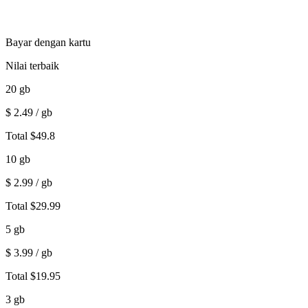
Bayar dengan kartu
Nilai terbaik
20
gb
$
2.49
/ gb
Total
$
49.8
10
gb
$
2.99
/ gb
Total
$
29.99
5
gb
$
3.99
/ gb
Total
$
19.95
3
gb