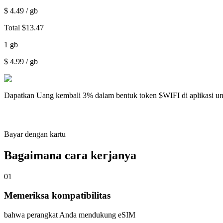
$
4.49
/ gb
Total
$
13.47
1
gb
$
4.99
/ gb
Dapatkan
Uang kembali 3%
dalam bentuk token $WIFI di aplikasi u
Bayar dengan kartu
Bagaimana cara kerjanya
01
Memeriksa kompatibilitas
bahwa perangkat Anda mendukung eSIM