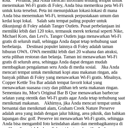
kota. Pertama, jika Anda mencari informasi tentang tempat untuk
menemukan Wi-Fi gratis di Foley, Anda bisa memeriksa peta Wi-Fi
untuk kota tersebut. Peta ini menunjukkan lokasi-lokasi di mana
Anda bisa menemukan Wi-Fi, termasuk perpustakaan umum dan
kedai kopi lokal. Salah satu tempat paling populer untuk
dikunjungi di Foley adalah Tanger Outlets. Pusat perbelanjaan ini
memiliki lebih dari 120 toko, termasuk merek terkenal seperti Nike,
Michael Kors, dan Levi's. Tanger Outlets juga menawarkan Wi-Fi
gratis di seluruh mall, sehingga Anda dapat tetap terhubung saat
berbelanja. Destinasi populer lainnya di Foley adalah taman
hiburan OWA. OWA memiliki lebih dari 20 wahana dan atraksi,
serta pilihan restoran dan belanja. Taman ini menawarkan Wi-Fi
gratis di seluruh area, sehingga Anda dapat dengan mudah
membagikan pengalaman seru Anda di media sosial. Jika Anda
mencari tempat untuk menikmati kopi atau makanan ringan, ada
banyak pilihan di Foley yang menawarkan Wi-Fi gratis. Misalnya,
Copper Kettle Tea Bar adalah tempat favorit lokal yang
menawarkan suasana cozy dan pilihan teh serta makanan ringan.
Sementara itu, Moe's Original Bar B Que menawarkan barbecue
selatan yang otentik dan Wi-Fi gratis agar Anda tetap terhubung saat
menikmati makanan. Akhirnya, jika Anda mencari tempat untuk
bersantai dan menikmati alam, Graham Creek Nature Preserve
adalah area yang indah dengan jalur hiking, area piknik, dan bahkan
lapangan disc golf. Preserve ini menawarkan Wi-Fi gratis, sehingga
Anda bisa mengambil foto keindahan alam dan membagikannya di