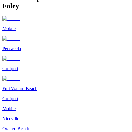
Foley
Mobile
Pensacola
Gulfport
Fort Walton Beach
Gulfport
Mobile
Niceville
Orange Beach