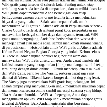
menjelajahi Athena. Salah satu pilihan adalah memanfaatkan hotspot
WiFi gratis yang tersebar di seluruh kota. Penting untuk tetap
terhubung saat Anda berada di tempat baru, dan memiliki akses ke
WiFi gratis dapat membantu Anda bernavigasi dan tetap
berhubungan dengan orang-orang tercinta tanpa mengeluarkan
biaya data yang mahal. Salah satu tempat terbaik untuk
menemukan WiFi gratis di Athena adalah di Perpustakaan Athena-
Clarke County. Terletak di jantung pusat kota, perpustakaan ini
menawarkan berbagai sumber daya dan layanan, termasuk WiFi
gratis untuk pengunjung. Anda bisa beristirahat dari wisata dan
mengejar email atau media sosial sambil menikmati suasana tenang
di perpustakaan. Hotspot lain untuk WiFi gratis di Athena adalah
Kebun Botani Negara Bagian Georgia yang indah. Kebun seluas
313 acre ini adalah tujuan populer bagi pecinta alam dan
menawarkan WiFi gratis di seluruh area. Anda dapat menjelajahi
koleksi tanaman yang beragam dan jalur pemandangan sambil tetap
terhubung dengan dunia online. Untuk mencicipi cita rasa lokal
dan WiFi gratis, pergi ke The Varsity, restoran cepat saji yang
dicintai di Athena. Dikenal karena burger dan hot dog yang lezat,
The Varsity juga menyediakan WiFi gratis bagi pelanggan. Ini
adalah tempat yang menyenangkan untuk menikmati makanan cepat
dan memeriksa secara online sambil meresapi suasana yang hidup.
Jika Anda membutuhkan WiFi saat bepergian, Anda dapat
menggunakan aplikasi WiFi Map untuk menemukan hotspot gratis
terdekat di Athena. Baik Anda menjelajahi situs bersejarah,