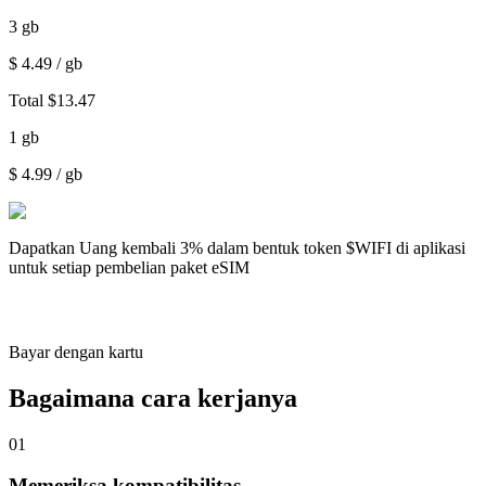
3
gb
$
4.49
/ gb
Total
$
13.47
1
gb
$
4.99
/ gb
Dapatkan
Uang kembali 3%
dalam bentuk token $WIFI di aplikasi
untuk setiap pembelian paket eSIM
Bayar dengan kartu
Bagaimana cara kerjanya
01
Memeriksa kompatibilitas