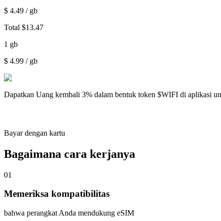
$
4.49
/ gb
Total
$
13.47
1
gb
$
4.99
/ gb
Dapatkan
Uang kembali 3%
dalam bentuk token $WIFI di aplikasi u
Bayar dengan kartu
Bagaimana cara kerjanya
01
Memeriksa kompatibilitas
bahwa perangkat Anda mendukung eSIM