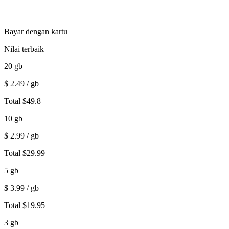
Bayar dengan kartu
Nilai terbaik
20
gb
$
2.49
/ gb
Total
$
49.8
10
gb
$
2.99
/ gb
Total
$
29.99
5
gb
$
3.99
/ gb
Total
$
19.95
3
gb