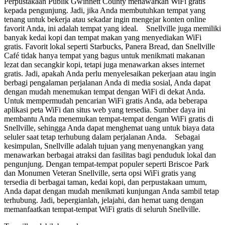
Perpustakaan Publik Gwinnett County menawarkan WiFi gratis
kepada pengunjung. Jadi, jika Anda membutuhkan tempat yang
tenang untuk bekerja atau sekadar ingin mengejar konten online
favorit Anda, ini adalah tempat yang ideal. Snellville juga memiliki
banyak kedai kopi dan tempat makan yang menyediakan WiFi
gratis. Favorit lokal seperti Starbucks, Panera Bread, dan Snellville
Café tidak hanya tempat yang bagus untuk menikmati makanan
lezat dan secangkir kopi, tetapi juga menawarkan akses internet
gratis. Jadi, apakah Anda perlu menyelesaikan pekerjaan atau ingin
berbagi pengalaman perjalanan Anda di media sosial, Anda dapat
dengan mudah menemukan tempat dengan WiFi di dekat Anda.
Untuk mempermudah pencarian WiFi gratis Anda, ada beberapa
aplikasi peta WiFi dan situs web yang tersedia. Sumber daya ini
membantu Anda menemukan tempat-tempat dengan WiFi gratis di
Snellville, sehingga Anda dapat menghemat uang untuk biaya data
seluler saat tetap terhubung dalam perjalanan Anda. Sebagai
kesimpulan, Snellville adalah tujuan yang menyenangkan yang
menawarkan berbagai atraksi dan fasilitas bagi penduduk lokal dan
pengunjung. Dengan tempat-tempat populer seperti Briscoe Park
dan Monumen Veteran Snellville, serta opsi WiFi gratis yang
tersedia di berbagai taman, kedai kopi, dan perpustakaan umum,
Anda dapat dengan mudah menikmati kunjungan Anda sambil tetap
terhubung. Jadi, bepergianlah, jelajahi, dan hemat uang dengan
memanfaatkan tempat-tempat WiFi gratis di seluruh Snellville.