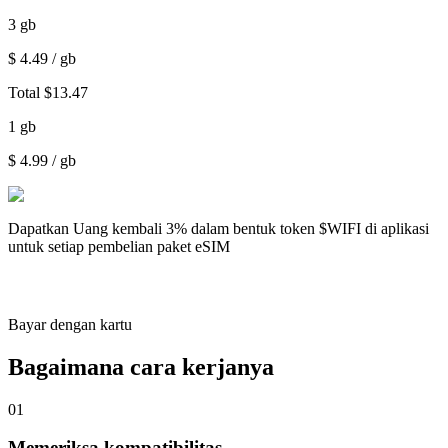
3
gb
$
4.49
/ gb
Total
$
13.47
1
gb
$
4.99
/ gb
Dapatkan
Uang kembali 3%
dalam bentuk token $WIFI di aplikasi
untuk setiap pembelian paket eSIM
Bayar dengan kartu
Bagaimana cara kerjanya
01
Memeriksa kompatibilitas