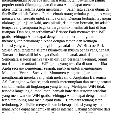
mengumpulkan beberapa informasi tentang tempat-tempat paling
populer untuk dikunjungi dan di mana Anda dapat menemukan
akses internet selama Anda menginap. Salah satu atraksi utama di
Snellville adalah Briscoe Park, sebuah ruang terbuka yang luas yang
menawarkan sesuatu untuk semua orang. Dengan berbagai lapangan
olahraga, jalur jalan kaki, area piknik, dan taman bermain, ini adalah
tempat yang sempurna bagi keluarga untuk menikmati hari di luar
ruangan. Dan bagian terbaiknya? Briscoe Park menawarkan WiFi
gratis, sehingga Anda dapat dengan mudah terhubung dan
membagikan petualangan Anda dengan teman dan keluarga.
Lokasi yang wajib dikunjungi lainnya adalah T.W. Briscoe Park
Splash Pad, terutama selama bulan-bulan musim panas yang hangat.
Taman air interaktif ini sangat disukai oleh anak-anak dan orang tua.
Sementara si kecil menyegarkan diri dan bersenang-senang, orang
tua dapat memanfaatkan WiFi gratis yang tersedia di taman. Jika
Anda seorang penggemar sejarah, pastikan untuk mengunjungi
Monumen Veteran Snellville. Monumen yang mengharukan ini
menghormati mereka yang telah melayani di Angkatan Bersenjata
AS. Luangkan waktu sejenak untuk merenungkan dan menghormati
sambil menikmati lingkungan yang tenang. Meskipun WiFi tidak
tersedia langsung di monumen, banyak kafe dan restoran terdekat
yang menawarkan WiFi gratis, sehingga Anda dapat dengan mudah
tetap terhubung saat menjelajahi kota. Berbicara tentang tetap
terhubung, Snellville menyediakan beberapa lokasi yang nyaman di
mana Anda dapat menemukan akses internet. Cabang Snellville dari