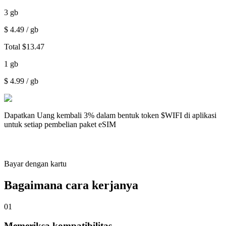
3
gb
$
4.49
/ gb
Total
$
13.47
1
gb
$
4.99
/ gb
Dapatkan
Uang kembali 3%
dalam bentuk token $WIFI di aplikasi
untuk setiap pembelian paket eSIM
Bayar dengan kartu
Bagaimana cara kerjanya
01
Memeriksa kompatibilitas