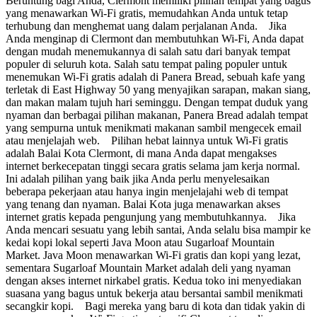
Beruntung bagi Anda, Clermont memiliki pilihan tempat yang bagus
yang menawarkan Wi-Fi gratis, memudahkan Anda untuk tetap
terhubung dan menghemat uang dalam perjalanan Anda. Jika
Anda menginap di Clermont dan membutuhkan Wi-Fi, Anda dapat
dengan mudah menemukannya di salah satu dari banyak tempat
populer di seluruh kota. Salah satu tempat paling populer untuk
menemukan Wi-Fi gratis adalah di Panera Bread, sebuah kafe yang
terletak di East Highway 50 yang menyajikan sarapan, makan siang,
dan makan malam tujuh hari seminggu. Dengan tempat duduk yang
nyaman dan berbagai pilihan makanan, Panera Bread adalah tempat
yang sempurna untuk menikmati makanan sambil mengecek email
atau menjelajah web. Pilihan hebat lainnya untuk Wi-Fi gratis
adalah Balai Kota Clermont, di mana Anda dapat mengakses
internet berkecepatan tinggi secara gratis selama jam kerja normal.
Ini adalah pilihan yang baik jika Anda perlu menyelesaikan
beberapa pekerjaan atau hanya ingin menjelajahi web di tempat
yang tenang dan nyaman. Balai Kota juga menawarkan akses
internet gratis kepada pengunjung yang membutuhkannya. Jika
Anda mencari sesuatu yang lebih santai, Anda selalu bisa mampir ke
kedai kopi lokal seperti Java Moon atau Sugarloaf Mountain
Market. Java Moon menawarkan Wi-Fi gratis dan kopi yang lezat,
sementara Sugarloaf Mountain Market adalah deli yang nyaman
dengan akses internet nirkabel gratis. Kedua toko ini menyediakan
suasana yang bagus untuk bekerja atau bersantai sambil menikmati
secangkir kopi. Bagi mereka yang baru di kota dan tidak yakin di