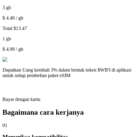
3
gb
$
4.49
/ gb
Total
$
13.47
1
gb
$
4.99
/ gb
Dapatkan
Uang kembali 3%
dalam bentuk token $WIFI di aplikasi
untuk setiap pembelian paket eSIM
Bayar dengan kartu
Bagaimana cara kerjanya
01
Memeriksa kompatibilitas