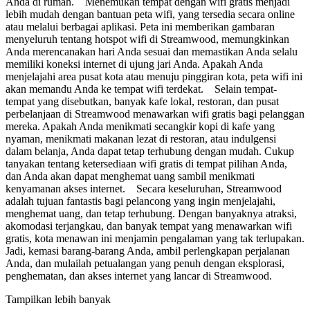
Anda di rumah. Menemukan tempat dengan wifi gratis menjadi
lebih mudah dengan bantuan peta wifi, yang tersedia secara online
atau melalui berbagai aplikasi. Peta ini memberikan gambaran
menyeluruh tentang hotspot wifi di Streamwood, memungkinkan
Anda merencanakan hari Anda sesuai dan memastikan Anda selalu
memiliki koneksi internet di ujung jari Anda. Apakah Anda
menjelajahi area pusat kota atau menuju pinggiran kota, peta wifi ini
akan memandu Anda ke tempat wifi terdekat. Selain tempat-
tempat yang disebutkan, banyak kafe lokal, restoran, dan pusat
perbelanjaan di Streamwood menawarkan wifi gratis bagi pelanggan
mereka. Apakah Anda menikmati secangkir kopi di kafe yang
nyaman, menikmati makanan lezat di restoran, atau indulgensi
dalam belanja, Anda dapat tetap terhubung dengan mudah. Cukup
tanyakan tentang ketersediaan wifi gratis di tempat pilihan Anda,
dan Anda akan dapat menghemat uang sambil menikmati
kenyamanan akses internet. Secara keseluruhan, Streamwood
adalah tujuan fantastis bagi pelancong yang ingin menjelajahi,
menghemat uang, dan tetap terhubung. Dengan banyaknya atraksi,
akomodasi terjangkau, dan banyak tempat yang menawarkan wifi
gratis, kota menawan ini menjamin pengalaman yang tak terlupakan.
Jadi, kemasi barang-barang Anda, ambil perlengkapan perjalanan
Anda, dan mulailah petualangan yang penuh dengan eksplorasi,
penghematan, dan akses internet yang lancar di Streamwood.
Tampilkan lebih banyak