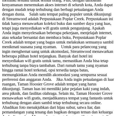
memiliki sesuatu untuk semua orang. Plus, dengan tambahan
kenyamanan menemukan akses internet di seluruh kota, Anda dapat
dengan mudah tetap terhubung dan berbagi petualangan Anda
dengan dunia. Salah satu tempat paling populer untuk dikunjungi
di Streamwood adalah Perpustakaan Poplar Creek. Perpustakaan ini
tidak hanya menawarkan koleksi buku dan sumber daya yang luas,
tetapi juga menyediakan wifi gratis untuk pengunjung. Apakah
Anda ingin menyelesaikan beberapa pekerjaan, menjelajah internet,
atau sekadar bersantai dan membaca buku, Perpustakaan Poplar
Creek adalah tempat yang bagus untuk melakukan semuanya sambil
menikmati suasana yang nyaman. Untuk para pelancong yang
ingin menghemat uang untuk akomodasi, Streamwood menawarkan
beberapa pilihan hotel terjangkau. Banyak dari hotel ini
menyediakan wifi gratis untuk tamu, memastikan Anda bisa tetap
terhubung tanpa biaya tambahan. Dari rumah tamu yang nyaman
hingga rantai hotel terkenal, opsi tersedia tanpa batas,
memungkinkan Anda memilih akomodasi yang sempurna sesuai
preferensi dan anggaran Anda. Jika Anda ingin petualangan di luar
ruangan, Taman Hoosier Grove adalah tempat yang harus
dikunjungi. Taman luas ini memiliki jalur pejalan kaki yang indah,
area piknik, dan fasilitas olahraga. Selain itu, Taman Hoosier Grove
menawarkan wifi gratis, menjadikannya tempat yang fantastis untuk
terhubung dengan alam sambil tetap terhubung secara online.
Abadikan foto menakjubkan dari hijau subur, satwa liar, dan
pemandangan yang tenang dan bagikan dengan teman dan keluarga