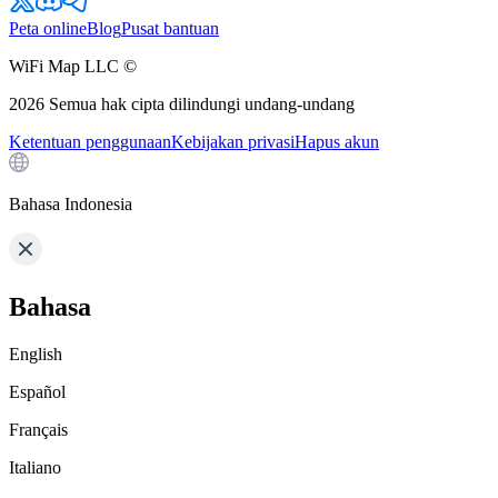
Peta online
Blog
Pusat bantuan
WiFi Map LLC ©
2026
Semua hak cipta dilindungi undang-undang
Ketentuan penggunaan
Kebijakan privasi
Hapus akun
Bahasa Indonesia
Bahasa
English
Español
Français
Italiano