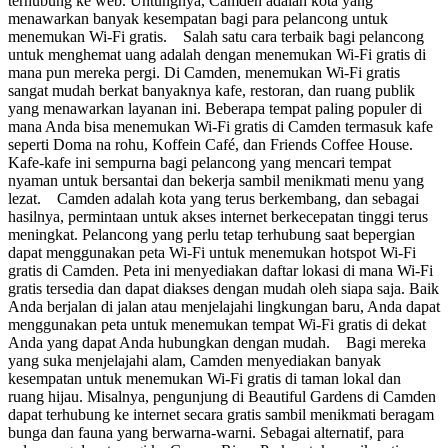
terhubung ke web. Untungnya, Camden adalah kota yang
menawarkan banyak kesempatan bagi para pelancong untuk
menemukan Wi-Fi gratis. Salah satu cara terbaik bagi pelancong
untuk menghemat uang adalah dengan menemukan Wi-Fi gratis di
mana pun mereka pergi. Di Camden, menemukan Wi-Fi gratis
sangat mudah berkat banyaknya kafe, restoran, dan ruang publik
yang menawarkan layanan ini. Beberapa tempat paling populer di
mana Anda bisa menemukan Wi-Fi gratis di Camden termasuk kafe
seperti Doma na rohu, Koffein Café, dan Friends Coffee House.
Kafe-kafe ini sempurna bagi pelancong yang mencari tempat
nyaman untuk bersantai dan bekerja sambil menikmati menu yang
lezat. Camden adalah kota yang terus berkembang, dan sebagai
hasilnya, permintaan untuk akses internet berkecepatan tinggi terus
meningkat. Pelancong yang perlu tetap terhubung saat bepergian
dapat menggunakan peta Wi-Fi untuk menemukan hotspot Wi-Fi
gratis di Camden. Peta ini menyediakan daftar lokasi di mana Wi-Fi
gratis tersedia dan dapat diakses dengan mudah oleh siapa saja. Baik
Anda berjalan di jalan atau menjelajahi lingkungan baru, Anda dapat
menggunakan peta untuk menemukan tempat Wi-Fi gratis di dekat
Anda yang dapat Anda hubungkan dengan mudah. Bagi mereka
yang suka menjelajahi alam, Camden menyediakan banyak
kesempatan untuk menemukan Wi-Fi gratis di taman lokal dan
ruang hijau. Misalnya, pengunjung di Beautiful Gardens di Camden
dapat terhubung ke internet secara gratis sambil menikmati beragam
bunga dan fauna yang berwarna-warni. Sebagai alternatif, para