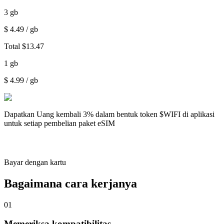
3
gb
$
4.49
/ gb
Total
$
13.47
1
gb
$
4.99
/ gb
Dapatkan
Uang kembali 3%
dalam bentuk token $WIFI di aplikasi
untuk setiap pembelian paket eSIM
Bayar dengan kartu
Bagaimana cara kerjanya
01
Memeriksa kompatibilitas