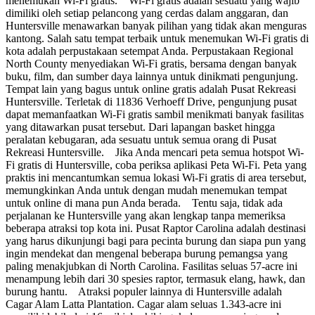
menemukan Wi-Fi gratis. Wi-Fi gratis adalah sesuatu yang wajib
dimiliki oleh setiap pelancong yang cerdas dalam anggaran, dan
Huntersville menawarkan banyak pilihan yang tidak akan menguras
kantong. Salah satu tempat terbaik untuk menemukan Wi-Fi gratis di
kota adalah perpustakaan setempat Anda. Perpustakaan Regional
North County menyediakan Wi-Fi gratis, bersama dengan banyak
buku, film, dan sumber daya lainnya untuk dinikmati pengunjung.
Tempat lain yang bagus untuk online gratis adalah Pusat Rekreasi
Huntersville. Terletak di 11836 Verhoeff Drive, pengunjung pusat
dapat memanfaatkan Wi-Fi gratis sambil menikmati banyak fasilitas
yang ditawarkan pusat tersebut. Dari lapangan basket hingga
peralatan kebugaran, ada sesuatu untuk semua orang di Pusat
Rekreasi Huntersville. Jika Anda mencari peta semua hotspot Wi-
Fi gratis di Huntersville, coba periksa aplikasi Peta Wi-Fi. Peta yang
praktis ini mencantumkan semua lokasi Wi-Fi gratis di area tersebut,
memungkinkan Anda untuk dengan mudah menemukan tempat
untuk online di mana pun Anda berada. Tentu saja, tidak ada
perjalanan ke Huntersville yang akan lengkap tanpa memeriksa
beberapa atraksi top kota ini. Pusat Raptor Carolina adalah destinasi
yang harus dikunjungi bagi para pecinta burung dan siapa pun yang
ingin mendekat dan mengenal beberapa burung pemangsa yang
paling menakjubkan di North Carolina. Fasilitas seluas 57-acre ini
menampung lebih dari 30 spesies raptor, termasuk elang, hawk, dan
burung hantu. Atraksi populer lainnya di Huntersville adalah
Cagar Alam Latta Plantation. Cagar alam seluas 1.343-acre ini