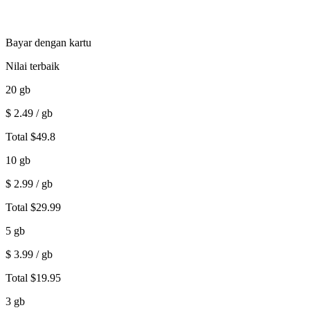
Bayar dengan kartu
Nilai terbaik
20
gb
$
2.49
/ gb
Total
$
49.8
10
gb
$
2.99
/ gb
Total
$
29.99
5
gb
$
3.99
/ gb
Total
$
19.95
3
gb