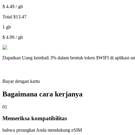
$
4.49
/ gb
Total
$
13.47
1
gb
$
4.99
/ gb
Dapatkan
Uang kembali 3%
dalam bentuk token $WIFI di aplikasi u
Bayar dengan kartu
Bagaimana cara kerjanya
01
Memeriksa kompatibilitas
bahwa perangkat Anda mendukung eSIM