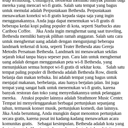
tetap terhubung. Untungnya, Bethesda memiliki banyak pilihan bagi
mereka yang mencari wi-fi gratis. Salah satu tempat yang bagus
untuk memulai adalah Perpustakaan Bethesda. Perpustakaan
menawarkan koneksi wi-fi gratis kepada siapa saja yang ingin
menggunakannya. Anda juga dapat menemukan wi-fi gratis di
beberapa kedai kopi paling populer di kota, seperti Starbucks atau
Caribou Coffee. Jika Anda ingin menghemat uang saat traveling,
Bethesda memiliki banyak pilihan ramah anggaran. Salah satu cara
untuk menghemat uang adalah dengan mengunjungi beberapa
landmark terkenal di kota, seperti Teater Bethesda atau Gereja
Metodis Persatuan Bethesda. Landmark ini menawarkan sekilas
sejarah lokal tanpa biaya sepeser pun. Cara lain untuk menghemat
uang adalah dengan menggunakan peta wi-fi Bethesda, yang
menunjukkan semua hotspot wi-fi gratis di sekitar kota. Salah satu
tempat paling populer di Bethesda adalah Bethesda Row, distrik
belanja dan makan terbuka. Ini adalah tempat yang bagus untuk
menjajal makanan, berbelanja, atau hanya berjalan-jalan. Ini juga
tempat yang sangat baik untuk menemukan wi-fi gratis, karena
banyak restoran dan toko yang menyediakannya untuk pelanggan
mereka. Atraksi populer lainnya adalah Strathmore Music Center.
Tempat ini menyelenggarakan berbagai pertunjukan sepanjang
tahun, termasuk konser musik, pertunjukan komedi, dan lainnya.
Jika Anda beruntung, Anda mungkin dapat menonton pertunjukan
secara gratis, karena pusat ini kadang-kadang menawarkan acara
komunitas gratis. Sebagai kesimpulan, Bethesda adalah kota yang