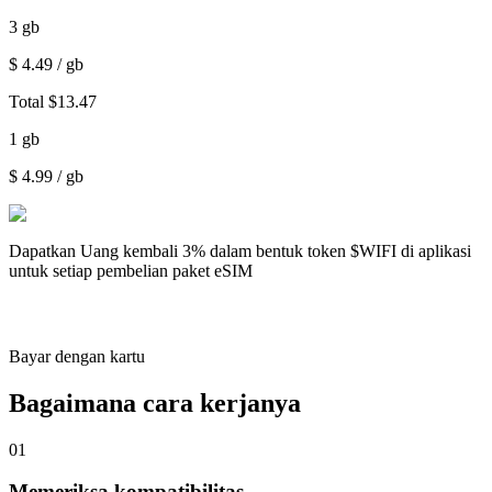
3
gb
$
4.49
/ gb
Total
$
13.47
1
gb
$
4.99
/ gb
Dapatkan
Uang kembali 3%
dalam bentuk token $WIFI di aplikasi
untuk setiap pembelian paket eSIM
Bayar dengan kartu
Bagaimana cara kerjanya
01
Memeriksa kompatibilitas