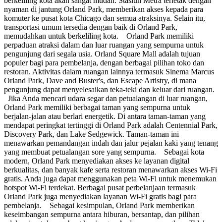
berkeliling kota akan sangat mudah. Stasiun Metra terletak dengan
nyaman di jantung Orland Park, memberikan akses kepada para
komuter ke pusat kota Chicago dan semua atraksinya. Selain itu,
transportasi umum tersedia dengan baik di Orland Park,
memudahkan untuk berkeliling kota. Orland Park memiliki
perpaduan atraksi dalam dan luar ruangan yang sempurna untuk
pengunjung dari segala usia. Orland Square Mall adalah tujuan
populer bagi para pembelanja, dengan berbagai pilihan toko dan
restoran. Aktivitas dalam ruangan lainnya termasuk Sinema Marcus
Orland Park, Dave and Buster's, dan Escape Artistry, di mana
pengunjung dapat menyelesaikan teka-teki dan keluar dari ruangan.
Jika Anda mencari udara segar dan petualangan di luar ruangan,
Orland Park memiliki berbagai taman yang sempurna untuk
berjalan-jalan atau berlari energetik. Di antara taman-taman yang
mendapat peringkat tertinggi di Orland Park adalah Centennial Park,
Discovery Park, dan Lake Sedgewick. Taman-taman ini
menawarkan pemandangan indah dan jalur pejalan kaki yang tenang
yang membuat petualangan sore yang sempurna. Sebagai kota
modern, Orland Park menyediakan akses ke layanan digital
berkualitas, dan banyak kafe serta restoran menawarkan akses Wi-Fi
gratis. Anda juga dapat menggunakan peta Wi-Fi untuk menemukan
hotspot Wi-Fi terdekat. Berbagai pusat perbelanjaan termasuk
Orland Park juga menyediakan layanan Wi-Fi gratis bagi para
pembelanja. Sebagai kesimpulan, Orland Park memberikan
keseimbangan sempurna antara hiburan, bersantap, dan pilihan