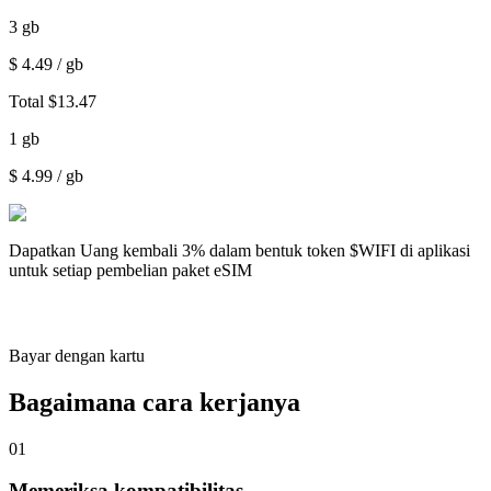
3
gb
$
4.49
/ gb
Total
$
13.47
1
gb
$
4.99
/ gb
Dapatkan
Uang kembali 3%
dalam bentuk token $WIFI di aplikasi
untuk setiap pembelian paket eSIM
Bayar dengan kartu
Bagaimana cara kerjanya
01
Memeriksa kompatibilitas