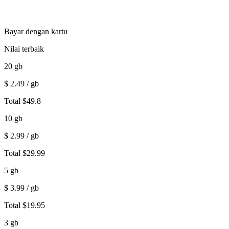
Bayar dengan kartu
Nilai terbaik
20
gb
$
2.49
/ gb
Total
$
49.8
10
gb
$
2.99
/ gb
Total
$
29.99
5
gb
$
3.99
/ gb
Total
$
19.95
3
gb