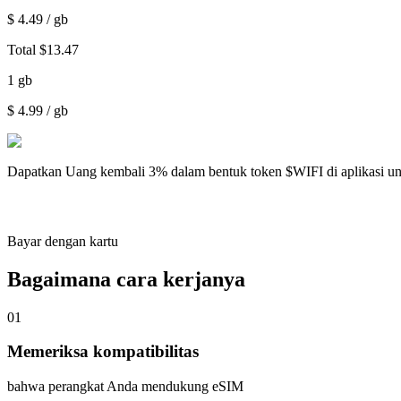
$
4.49
/ gb
Total
$
13.47
1
gb
$
4.99
/ gb
Dapatkan
Uang kembali 3%
dalam bentuk token $WIFI di aplikasi u
Bayar dengan kartu
Bagaimana cara kerjanya
01
Memeriksa kompatibilitas
bahwa perangkat Anda mendukung eSIM