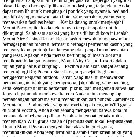
menghemat uang sambil memiliki pengalaman bepergian yang luar
biasa. Dengan berbagai pilihan akomodasi yang terjangkau, Anda
dapat memilih untuk menginap di pondok yang nyaman, bed and
breakfast yang menawan, atau hotel yang ramah anggaran yang
menawarkan fasilitas hebat. Ketika datang untuk menjelajahi
Mount Pocono, tidak ada kekurangan tempat populer untuk
dikunjungi. Salah satu atraksi yang harus dilihat di kota ini adalah
Mount Airy Casino Resort. Resor kasino mewah ini menawarkan
berbagai pilihan hiburan, termasuk berbagai permainan kasino yang
mengasyikkan, pertunjukan langsung, dan pengalaman bersantap
yang lezat. Apakah Anda merasa beruntung di mesin slot atau
menikmati hidangan gourmet, Mount Airy Casino Resort adalah
tujuan yang harus dikunjungi. Pecinta alam akan sangat senang
mengunjungi Big Pocono State Park, surga sejati bagi para
penggemar kegiatan outdoor. Taman yang luas ini menawarkan
pemandangan indah yang mempesona, jalur hiking yang panjang,
serta kesempatan untuk berkemah, piknik, dan mengamati satwa liar.
Jangan lupa untuk membawa kamera Anda untuk menangkap
pemandangan panorama yang menakjubkan dari puncak Camelback
Mountain. Bagi mereka yang mencari tempat dengan WiFi gratis
di Mount Pocono, Anda akan senang mengetahui bahwa kota ini
menawarkan beberapa pilihan. Salah satu tempat terbaik untuk
menemukan WiFi gratis adalah di perpustakaan lokal. Perpustakaan
Umum Mount Pocono menyediakan akses internet gratis,
memungkinkan Anda tetap terhubung sambil menikmati buku yang