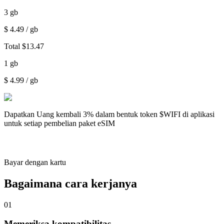
3
gb
$
4.49
/ gb
Total
$
13.47
1
gb
$
4.99
/ gb
Dapatkan
Uang kembali 3%
dalam bentuk token $WIFI di aplikasi
untuk setiap pembelian paket eSIM
Bayar dengan kartu
Bagaimana cara kerjanya
01
Memeriksa kompatibilitas