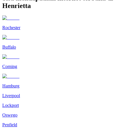
Henrietta
Rochester
Buffalo
Corning
Hamburg
Liverpool
Lockport
Oswego
Penfield