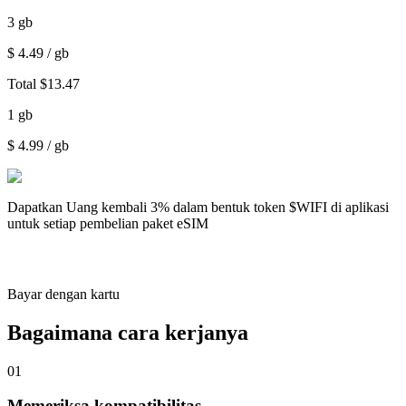
3
gb
$
4.49
/ gb
Total
$
13.47
1
gb
$
4.99
/ gb
Dapatkan
Uang kembali 3%
dalam bentuk token $WIFI di aplikasi
untuk setiap pembelian paket eSIM
Bayar dengan kartu
Bagaimana cara kerjanya
01
Memeriksa kompatibilitas