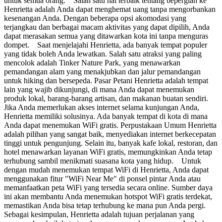
untuk semua orang. Salah satu hal terbaik tentang bepergian ke
Henrietta adalah Anda dapat menghemat uang tanpa mengorbankan
kesenangan Anda. Dengan beberapa opsi akomodasi yang
terjangkau dan berbagai macam aktivitas yang dapat dipilih, Anda
dapat merasakan semua yang ditawarkan kota ini tanpa menguras
dompet. Saat menjelajahi Henrietta, ada banyak tempat populer
yang tidak boleh Anda lewatkan. Salah satu atraksi yang paling
mencolok adalah Tinker Nature Park, yang menawarkan
pemandangan alam yang menakjubkan dan jalur pemandangan
untuk hiking dan bersepeda. Pasar Petani Henrietta adalah tempat
lain yang wajib dikunjungi, di mana Anda dapat menemukan
produk lokal, barang-barang artisan, dan makanan buatan sendiri.
Jika Anda memerlukan akses internet selama kunjungan Anda,
Henrietta memiliki solusinya. Ada banyak tempat di kota di mana
Anda dapat menemukan WiFi gratis. Perpustakaan Umum Henrietta
adalah pilihan yang sangat baik, menyediakan internet berkecepatan
tinggi untuk pengunjung. Selain itu, banyak kafe lokal, restoran, dan
hotel menawarkan layanan WiFi gratis, memungkinkan Anda tetap
terhubung sambil menikmati suasana kota yang hidup. Untuk
dengan mudah menemukan tempat WiFi di Henrietta, Anda dapat
menggunakan fitur "WiFi Near Me" di ponsel pintar Anda atau
memanfaatkan peta WiFi yang tersedia secara online. Sumber daya
ini akan membantu Anda menemukan hotspot WiFi gratis terdekat,
memastikan Anda bisa tetap terhubung ke mana pun Anda pergi.
Sebagai kesimpulan, Henrietta adalah tujuan perjalanan yang