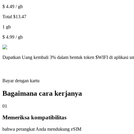
$
4.49
/ gb
Total
$
13.47
1
gb
$
4.99
/ gb
Dapatkan
Uang kembali 3%
dalam bentuk token $WIFI di aplikasi u
Bayar dengan kartu
Bagaimana cara kerjanya
01
Memeriksa kompatibilitas
bahwa perangkat Anda mendukung eSIM