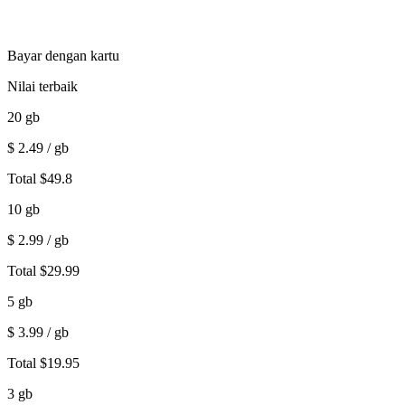
Bayar dengan kartu
Nilai terbaik
20
gb
$
2.49
/ gb
Total
$
49.8
10
gb
$
2.99
/ gb
Total
$
29.99
5
gb
$
3.99
/ gb
Total
$
19.95
3
gb