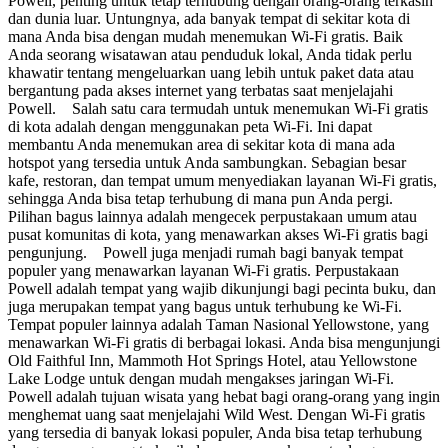
Powell, penting untuk tetap terhubung dengan orang-orang terkasih
dan dunia luar. Untungnya, ada banyak tempat di sekitar kota di
mana Anda bisa dengan mudah menemukan Wi-Fi gratis. Baik
Anda seorang wisatawan atau penduduk lokal, Anda tidak perlu
khawatir tentang mengeluarkan uang lebih untuk paket data atau
bergantung pada akses internet yang terbatas saat menjelajahi
Powell. Salah satu cara termudah untuk menemukan Wi-Fi gratis
di kota adalah dengan menggunakan peta Wi-Fi. Ini dapat
membantu Anda menemukan area di sekitar kota di mana ada
hotspot yang tersedia untuk Anda sambungkan. Sebagian besar
kafe, restoran, dan tempat umum menyediakan layanan Wi-Fi gratis,
sehingga Anda bisa tetap terhubung di mana pun Anda pergi.
Pilihan bagus lainnya adalah mengecek perpustakaan umum atau
pusat komunitas di kota, yang menawarkan akses Wi-Fi gratis bagi
pengunjung. Powell juga menjadi rumah bagi banyak tempat
populer yang menawarkan layanan Wi-Fi gratis. Perpustakaan
Powell adalah tempat yang wajib dikunjungi bagi pecinta buku, dan
juga merupakan tempat yang bagus untuk terhubung ke Wi-Fi.
Tempat populer lainnya adalah Taman Nasional Yellowstone, yang
menawarkan Wi-Fi gratis di berbagai lokasi. Anda bisa mengunjungi
Old Faithful Inn, Mammoth Hot Springs Hotel, atau Yellowstone
Lake Lodge untuk dengan mudah mengakses jaringan Wi-Fi.
Powell adalah tujuan wisata yang hebat bagi orang-orang yang ingin
menghemat uang saat menjelajahi Wild West. Dengan Wi-Fi gratis
yang tersedia di banyak lokasi populer, Anda bisa tetap terhubung