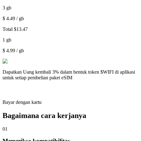
3
gb
$
4.49
/ gb
Total
$
13.47
1
gb
$
4.99
/ gb
Dapatkan
Uang kembali 3%
dalam bentuk token $WIFI di aplikasi
untuk setiap pembelian paket eSIM
Bayar dengan kartu
Bagaimana cara kerjanya
01
Memeriksa kompatibilitas