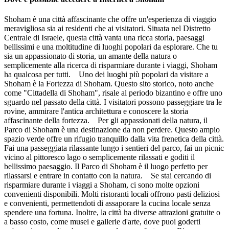
Shoham è una città affascinante che offre un'esperienza di viaggio
meravigliosa sia ai residenti che ai visitatori. Situata nel Distretto
Centrale di Israele, questa città vanta una ricca storia, paesaggi
bellissimi e una moltitudine di luoghi popolari da esplorare. Che tu
sia un appassionato di storia, un amante della natura o
semplicemente alla ricerca di risparmiare durante i viaggi, Shoham
ha qualcosa per tutti. Uno dei luoghi più popolari da visitare a
Shoham è la Fortezza di Shoham. Questo sito storico, noto anche
come "Cittadella di Shoham", risale al periodo bizantino e offre uno
sguardo nel passato della città. I visitatori possono passeggiare tra le
rovine, ammirare l'antica architettura e conoscere la storia
affascinante della fortezza. Per gli appassionati della natura, il
Parco di Shoham è una destinazione da non perdere. Questo ampio
spazio verde offre un rifugio tranquillo dalla vita frenetica della città.
Fai una passeggiata rilassante lungo i sentieri del parco, fai un picnic
vicino al pittoresco lago o semplicemente rilassati e goditi il
bellissimo paesaggio. Il Parco di Shoham è il luogo perfetto per
rilassarsi e entrare in contatto con la natura. Se stai cercando di
risparmiare durante i viaggi a Shoham, ci sono molte opzioni
convenienti disponibili. Molti ristoranti locali offrono pasti deliziosi
e convenienti, permettendoti di assaporare la cucina locale senza
spendere una fortuna. Inoltre, la città ha diverse attrazioni gratuite o
a basso costo, come musei e gallerie d'arte, dove puoi goderti