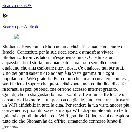
Scarica per iOS
Scarica per Android
Shoham
-
Benvenuti a Shoham, una città affascinante nel cuore di
Israele. Conosciuta per la sua ricca storia e atmosfera vivace,
Shoham offre ai visitatori un'esperienza unica. Che tu sia un
appassionato di storia, un amante della natura o semplicemente
qualcuno che ama esplorare nuovi posti, c'è qualcosa qui per tutti.
Uno dei punti salienti di Shoham è la vasta gamma di luoghi
popolari con WiFi gratuito. Per coloro che amano rimanere connessi,
sarai felice di sapere che questa città vanta una moltitudine di caffè,
ristoranti e spazi pubblici che offrono accesso internet gratuito.
Quindi, che tu stia gustando una tazza di caffè in un caffè locale o
cercando di lavorare in un posto accogliente, puoi contare su trovare
un WiFi affidabile in tutta la città. Per rendere la tua visita ancora più
conveniente, puoi utilizzare la mappa WiFi disponibile online che ti
guiderà ai punti più vicini con WiFi gratuito. Quindi vieni ed esplora
tutto ciò che Shoham ha da offrire, rimanendo connesso lungo il
percorso.