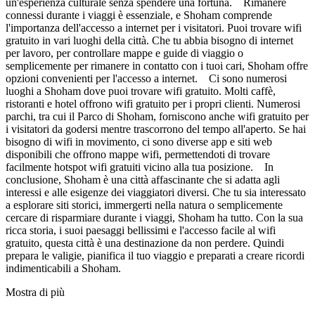
un'esperienza culturale senza spendere una fortuna. Rimanere
connessi durante i viaggi è essenziale, e Shoham comprende
l'importanza dell'accesso a internet per i visitatori. Puoi trovare wifi
gratuito in vari luoghi della città. Che tu abbia bisogno di internet
per lavoro, per controllare mappe e guide di viaggio o
semplicemente per rimanere in contatto con i tuoi cari, Shoham offre
opzioni convenienti per l'accesso a internet. Ci sono numerosi
luoghi a Shoham dove puoi trovare wifi gratuito. Molti caffè,
ristoranti e hotel offrono wifi gratuito per i propri clienti. Numerosi
parchi, tra cui il Parco di Shoham, forniscono anche wifi gratuito per
i visitatori da godersi mentre trascorrono del tempo all'aperto. Se hai
bisogno di wifi in movimento, ci sono diverse app e siti web
disponibili che offrono mappe wifi, permettendoti di trovare
facilmente hotspot wifi gratuiti vicino alla tua posizione. In
conclusione, Shoham è una città affascinante che si adatta agli
interessi e alle esigenze dei viaggiatori diversi. Che tu sia interessato
a esplorare siti storici, immergerti nella natura o semplicemente
cercare di risparmiare durante i viaggi, Shoham ha tutto. Con la sua
ricca storia, i suoi paesaggi bellissimi e l'accesso facile al wifi
gratuito, questa città è una destinazione da non perdere. Quindi
prepara le valigie, pianifica il tuo viaggio e preparati a creare ricordi
indimenticabili a Shoham.
Mostra di più