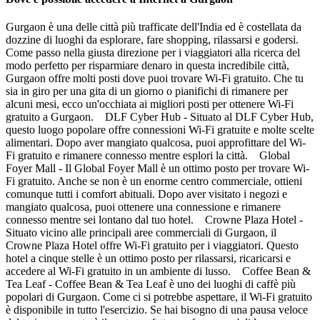
Gurgaon è una delle città più trafficate dell'India ed è costellata da
dozzine di luoghi da esplorare, fare shopping, rilassarsi e godersi.
Come passo nella giusta direzione per i viaggiatori alla ricerca del
modo perfetto per risparmiare denaro in questa incredibile città,
Gurgaon offre molti posti dove puoi trovare Wi-Fi gratuito. Che tu
sia in giro per una gita di un giorno o pianifichi di rimanere per
alcuni mesi, ecco un'occhiata ai migliori posti per ottenere Wi-Fi
gratuito a Gurgaon. DLF Cyber Hub - Situato al DLF Cyber Hub,
questo luogo popolare offre connessioni Wi-Fi gratuite e molte scelte
alimentari. Dopo aver mangiato qualcosa, puoi approfittare del Wi-
Fi gratuito e rimanere connesso mentre esplori la città. Global
Foyer Mall - Il Global Foyer Mall è un ottimo posto per trovare Wi-
Fi gratuito. Anche se non è un enorme centro commerciale, ottieni
comunque tutti i comfort abituali. Dopo aver visitato i negozi e
mangiato qualcosa, puoi ottenere una connessione e rimanere
connesso mentre sei lontano dal tuo hotel. Crowne Plaza Hotel -
Situato vicino alle principali aree commerciali di Gurgaon, il
Crowne Plaza Hotel offre Wi-Fi gratuito per i viaggiatori. Questo
hotel a cinque stelle è un ottimo posto per rilassarsi, ricaricarsi e
accedere al Wi-Fi gratuito in un ambiente di lusso. Coffee Bean &
Tea Leaf - Coffee Bean & Tea Leaf è uno dei luoghi di caffè più
popolari di Gurgaon. Come ci si potrebbe aspettare, il Wi-Fi gratuito
è disponibile in tutto l'esercizio. Se hai bisogno di una pausa veloce