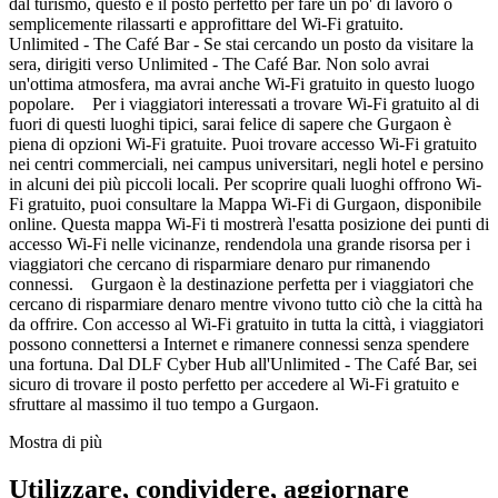
dal turismo, questo è il posto perfetto per fare un po' di lavoro o
semplicemente rilassarti e approfittare del Wi-Fi gratuito.
Unlimited - The Café Bar - Se stai cercando un posto da visitare la
sera, dirigiti verso Unlimited - The Café Bar. Non solo avrai
un'ottima atmosfera, ma avrai anche Wi-Fi gratuito in questo luogo
popolare. Per i viaggiatori interessati a trovare Wi-Fi gratuito al di
fuori di questi luoghi tipici, sarai felice di sapere che Gurgaon è
piena di opzioni Wi-Fi gratuite. Puoi trovare accesso Wi-Fi gratuito
nei centri commerciali, nei campus universitari, negli hotel e persino
in alcuni dei più piccoli locali. Per scoprire quali luoghi offrono Wi-
Fi gratuito, puoi consultare la Mappa Wi-Fi di Gurgaon, disponibile
online. Questa mappa Wi-Fi ti mostrerà l'esatta posizione dei punti di
accesso Wi-Fi nelle vicinanze, rendendola una grande risorsa per i
viaggiatori che cercano di risparmiare denaro pur rimanendo
connessi. Gurgaon è la destinazione perfetta per i viaggiatori che
cercano di risparmiare denaro mentre vivono tutto ciò che la città ha
da offrire. Con accesso al Wi-Fi gratuito in tutta la città, i viaggiatori
possono connettersi a Internet e rimanere connessi senza spendere
una fortuna. Dal DLF Cyber Hub all'Unlimited - The Café Bar, sei
sicuro di trovare il posto perfetto per accedere al Wi-Fi gratuito e
sfruttare al massimo il tuo tempo a Gurgaon.
Mostra di più
Utilizzare, condividere, aggiornare