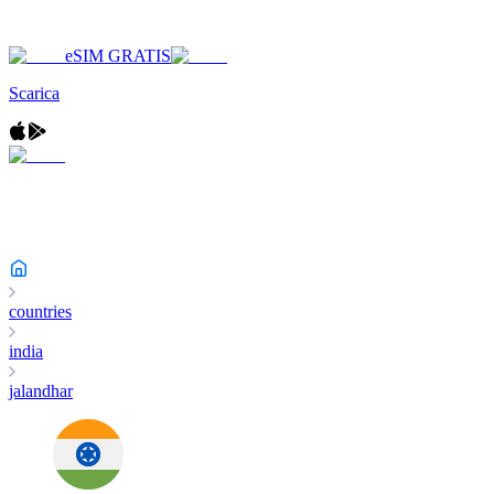
eSIM GRATIS
Scarica
countries
india
jalandhar