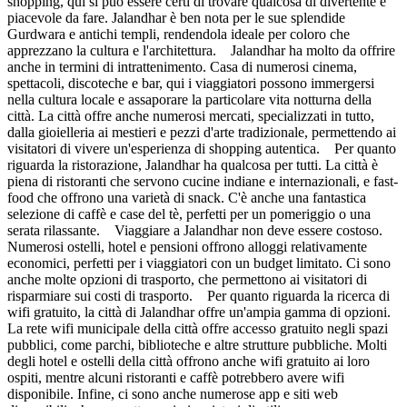
shopping, qui si può essere certi di trovare qualcosa di divertente e
piacevole da fare. Jalandhar è ben nota per le sue splendide
Gurdwara e antichi templi, rendendola ideale per coloro che
apprezzano la cultura e l'architettura. Jalandhar ha molto da offrire
anche in termini di intrattenimento. Casa di numerosi cinema,
spettacoli, discoteche e bar, qui i viaggiatori possono immergersi
nella cultura locale e assaporare la particolare vita notturna della
città. La città offre anche numerosi mercati, specializzati in tutto,
dalla gioielleria ai mestieri e pezzi d'arte tradizionale, permettendo ai
visitatori di vivere un'esperienza di shopping autentica. Per quanto
riguarda la ristorazione, Jalandhar ha qualcosa per tutti. La città è
piena di ristoranti che servono cucine indiane e internazionali, e fast-
food che offrono una varietà di snack. C'è anche una fantastica
selezione di caffè e case del tè, perfetti per un pomeriggio o una
serata rilassante. Viaggiare a Jalandhar non deve essere costoso.
Numerosi ostelli, hotel e pensioni offrono alloggi relativamente
economici, perfetti per i viaggiatori con un budget limitato. Ci sono
anche molte opzioni di trasporto, che permettono ai visitatori di
risparmiare sui costi di trasporto. Per quanto riguarda la ricerca di
wifi gratuito, la città di Jalandhar offre un'ampia gamma di opzioni.
La rete wifi municipale della città offre accesso gratuito negli spazi
pubblici, come parchi, biblioteche e altre strutture pubbliche. Molti
degli hotel e ostelli della città offrono anche wifi gratuito ai loro
ospiti, mentre alcuni ristoranti e caffè potrebbero avere wifi
disponibile. Infine, ci sono anche numerose app e siti web