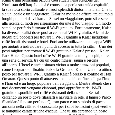
Kalar è una bellissima piccola città situata nella Regione del
Kurdistan dell'Iraq. La città è conosciuta per la sua calda ospitalità,
la sua ricca storia culturale e i suoi splendidi dintorni naturali. Che tu
sia un locale o un viaggiatore, Kalar ha molto da offrire, tra cui molti
luoghi popolari da visitare. Se sei un viaggiatore, potresti essere
alla ricerca di modi per risparmiare durante il tuo viaggio. Un modo
semplice per farlo è trovare il Wi-Fi gratuito. Fortunatamente, Kalar
ha diverse località dove puoi accedere al Wi-Fi gratuito. Alcuni dei
luoghi più popolari per trovare il Wi-Fi gratuito a Kalar includono
caffè locali, ristoranti e hotel. Puoi anche utilizzare una mappa WiFi
per aiutarti a individuare i punti di accesso in tutta la città. Uno dei
posti migliori per trovare il Wi-Fi gratuito a Kalar è presso il Kalar
Park Hotel. Questo hotel offre Wi-Fi gratuito a tutti gli ospiti, oltre a
una serie di servizi, tra cui un centro fitness, sauna e piscina
all'aperto. L'hotel è anche situato vicino a molte attrazioni popolari,
come l'acquario di Ibrahim Pak e la Grotta di Klar. Un altro ottimo
posto per trovare il Wi-Fi gratuito a Kalar è presso il confine di Haji
Omaran. Questo punto di attraversamento del confine collega l'Iraq
e l'Iran ed è un luogo popolare tra i viaggiatori. Mentre attendi che i
tuoi documenti vengano elaborati, puoi approfittare del Wi-Fi
gratuito disponibile nei caffè e ristoranti della zona. Se stai
cercando un posto dove rilassarti e navigare in rete, il famoso Parco
Shanidar è il posto perfetto. Questo parco è un simbolo di pace e
armonia nella città ed è conosciuto per i suoi bellissimi spazi verdi e
le tranquille caratteristiche d'acqua. Che tu stia cercando un posto