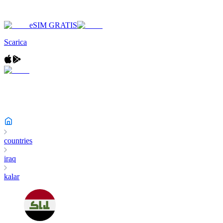
eSIM GRATIS
Scarica
countries
iraq
kalar