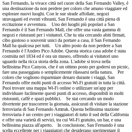
San Fernando, la vivace città nel cuore della San Fernando Valley, è
una destinazione da non perdere per coloro che amano viaggiare ed
esplorare nuovi luoghi. Con le sue strade affollate, negozi
stravaganti ed eventi vibranti, San Fernando è una città piena di
eccitazione e avventura. Uno dei luoghi più popolari a San
Fernando è il San Fernando Mall, che offre una vasta gamma di
negozi e ristoranti per i visitatori. Che tu stia cercando abiti firmati,
cibo gustoso o souvenir unici da portare a casa, il San Fernando
Mall ha qualcosa per tutti. Un altro posto da non perdere a San
Fernando è l'Andres Pico Adobe. Questa storica casa adobe è stata
costruita nel 1834 ed è ora un museo, offrendo ai visitatori uno
sguardo nella ricca storia della zona. L'adobe si trova nella
bellissima Pico Canyon, che è un ottimo posto per godersi un picnic,
fare una passeggiata o semplicemente rilassarsi nella natura. Per
coloro che vogliono risparmiare denaro durante i viaggi, San
Fernando offre molti punti di accesso Wi-Fi gratuiti in tutta la città.
Puoi trovare una mappa Wi-Fi online o utilizzare un'app per
individuare facilmente questi punti di accesso, disponibili in molti
ristoranti, caffè e spazi pubblici. Se stai cercando un modo
divertente per trascorrere la giornata, assicurati di visitare la stazione
ferroviaria di San Fernando Amtrak. Questa bellissima stazione
ferroviaria è un centro per i viaggiatori di tutto il sud della California
e offre una varietà di servizi, tra cui Wi-Fi gratuito, un bar, e una
bellissima piazza all'aperto. In conclusione, San Fernando è una
scelta eccellente per i viaggiatori che desiderano sperimentare il