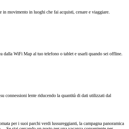
e in movimento in luoghi che fai acquisti, cenare e viaggiare.
ea dalla WiFi Map al tuo telefono o tablet e usarli quando sei offline.
u connessioni lente riducendo la quantità di dati utilizzati dal
nomata per i suoi parchi verdi lussureggianti, la campagna panoramica
ltura. Se stai cercando un posto per una vacanza conveniente per