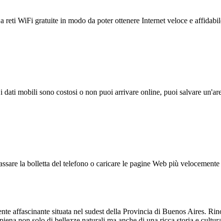
reti WiFi gratuite in modo da poter ottenere Internet veloce e affidabil
 i dati mobili sono costosi o non puoi arrivare online, puoi salvare un'ar
ssare la bolletta del telefono o caricare le pagine Web più velocemente s
ente affascinante situata nel sudest della Provincia di Buenos Aires. Ri
ta piena non solo di bellezze naturali ma anche di una ricca storia e cu