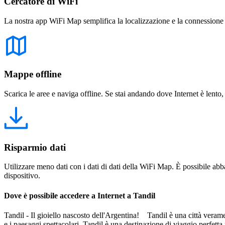
Cercatore di WiFi
La nostra app WiFi Map semplifica la localizzazione e la connessione a 
Mappe offline
Scarica le aree e naviga offline. Se stai andando dove Internet è lento,
Risparmio dati
Utilizzare meno dati con i dati di dati della WiFi Map. È possibile abba
dispositivo.
Dove è possibile accedere a Internet a Tandil
Tandil - Il gioiello nascosto dell'Argentina! Tandil è una città veram
e i paesaggi spettacolari, Tandil è una destinazione di viaggio perfet