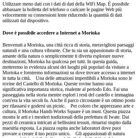
Utilizzare meno dati con i dati di dati della WiFi Map. È possibile
abbassare la bolletta del telefono o caricare le pagine Web più
velocemente su connessioni lente riducendo la quantità di dati
utilizzati dal dispositivo.
Dove è possibile accedere a Internet a Morioka
Benvenuti a Morioka, una città ricca di storia, meravigliosi paesaggi
naturali e una cultura vibrante. Che tu sia un appassionato di storia,
amante della natura o semplicemente ti diverta esplorare nuove
destinazioni, Morioka ha qualcosa per tutti. In questa guida,
metteremo in evidenza alcuni dei luoghi più popolari da visitare a
Morioka e forniremo informazioni su dove trovare accesso a internet
in tutta la città. Una delle attrazioni imperdibili a Morioka sono le
rovine del Castello di Morioka. Queste rovine hanno una
significativa importanza storica, risalente al periodo Edo. Fai una
passeggiata nella storia mentre esplori i resti del castello e immagina
com'era la vita secoli fa. Anche il parco circostante è un ottimo posto
per rilassarsi e godersi un picnic. Per coloro che apprezzano arte e
cultura, il Morioka Handi-Works Square è un must. Questa piazza
mostra le arti e i mestieri tradizionali della prefettura di Iwate. Dai
pezzi di ceramica intricati ai bellissimi tessuti, rimarrai stupito dalla
maestria esposta. La piazza ospita anche laboratori dove puoi
provare a creare il tuo pezzo unico. Gli appassionati di natura