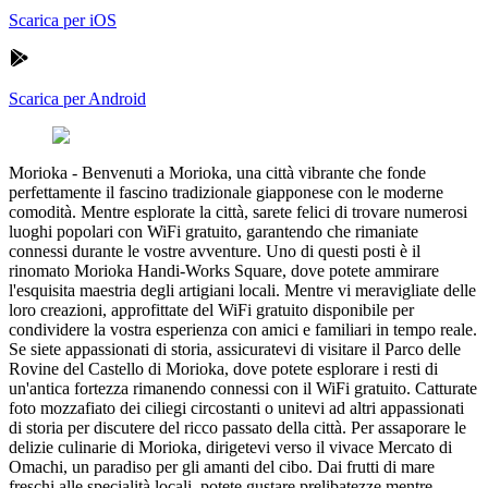
Scarica per iOS
Scarica per Android
Morioka
-
Benvenuti a Morioka, una città vibrante che fonde
perfettamente il fascino tradizionale giapponese con le moderne
comodità. Mentre esplorate la città, sarete felici di trovare numerosi
luoghi popolari con WiFi gratuito, garantendo che rimaniate
connessi durante le vostre avventure. Uno di questi posti è il
rinomato Morioka Handi-Works Square, dove potete ammirare
l'esquisita maestria degli artigiani locali. Mentre vi meravigliate delle
loro creazioni, approfittate del WiFi gratuito disponibile per
condividere la vostra esperienza con amici e familiari in tempo reale.
Se siete appassionati di storia, assicuratevi di visitare il Parco delle
Rovine del Castello di Morioka, dove potete esplorare i resti di
un'antica fortezza rimanendo connessi con il WiFi gratuito. Catturate
foto mozzafiato dei ciliegi circostanti o unitevi ad altri appassionati
di storia per discutere del ricco passato della città. Per assaporare le
delizie culinarie di Morioka, dirigetevi verso il vivace Mercato di
Omachi, un paradiso per gli amanti del cibo. Dai frutti di mare
freschi alle specialità locali, potete gustare prelibatezze mentre