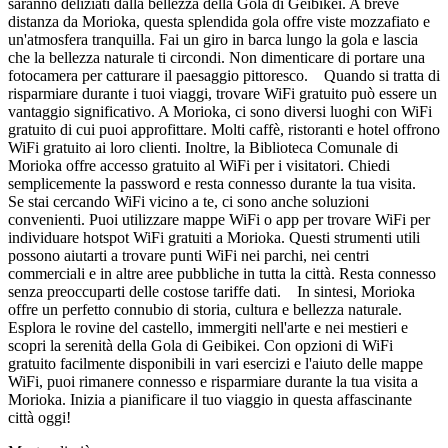
saranno deliziati dalla bellezza della Gola di Geibikei. A breve
distanza da Morioka, questa splendida gola offre viste mozzafiato e
un'atmosfera tranquilla. Fai un giro in barca lungo la gola e lascia
che la bellezza naturale ti circondi. Non dimenticare di portare una
fotocamera per catturare il paesaggio pittoresco. Quando si tratta di
risparmiare durante i tuoi viaggi, trovare WiFi gratuito può essere un
vantaggio significativo. A Morioka, ci sono diversi luoghi con WiFi
gratuito di cui puoi approfittare. Molti caffè, ristoranti e hotel offrono
WiFi gratuito ai loro clienti. Inoltre, la Biblioteca Comunale di
Morioka offre accesso gratuito al WiFi per i visitatori. Chiedi
semplicemente la password e resta connesso durante la tua visita.
Se stai cercando WiFi vicino a te, ci sono anche soluzioni
convenienti. Puoi utilizzare mappe WiFi o app per trovare WiFi per
individuare hotspot WiFi gratuiti a Morioka. Questi strumenti utili
possono aiutarti a trovare punti WiFi nei parchi, nei centri
commerciali e in altre aree pubbliche in tutta la città. Resta connesso
senza preoccuparti delle costose tariffe dati. In sintesi, Morioka
offre un perfetto connubio di storia, cultura e bellezza naturale.
Esplora le rovine del castello, immergiti nell'arte e nei mestieri e
scopri la serenità della Gola di Geibikei. Con opzioni di WiFi
gratuito facilmente disponibili in vari esercizi e l'aiuto delle mappe
WiFi, puoi rimanere connesso e risparmiare durante la tua visita a
Morioka. Inizia a pianificare il tuo viaggio in questa affascinante
città oggi!