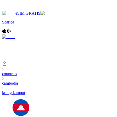
eSIM GRATIS
Scarica
countries
cambodia
krong kampot