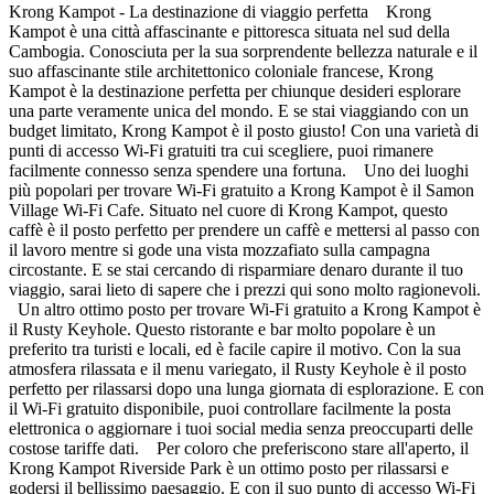
Krong Kampot - La destinazione di viaggio perfetta Krong
Kampot è una città affascinante e pittoresca situata nel sud della
Cambogia. Conosciuta per la sua sorprendente bellezza naturale e il
suo affascinante stile architettonico coloniale francese, Krong
Kampot è la destinazione perfetta per chiunque desideri esplorare
una parte veramente unica del mondo. E se stai viaggiando con un
budget limitato, Krong Kampot è il posto giusto! Con una varietà di
punti di accesso Wi-Fi gratuiti tra cui scegliere, puoi rimanere
facilmente connesso senza spendere una fortuna. Uno dei luoghi
più popolari per trovare Wi-Fi gratuito a Krong Kampot è il Samon
Village Wi-Fi Cafe. Situato nel cuore di Krong Kampot, questo
caffè è il posto perfetto per prendere un caffè e mettersi al passo con
il lavoro mentre si gode una vista mozzafiato sulla campagna
circostante. E se stai cercando di risparmiare denaro durante il tuo
viaggio, sarai lieto di sapere che i prezzi qui sono molto ragionevoli.
Un altro ottimo posto per trovare Wi-Fi gratuito a Krong Kampot è
il Rusty Keyhole. Questo ristorante e bar molto popolare è un
preferito tra turisti e locali, ed è facile capire il motivo. Con la sua
atmosfera rilassata e il menu variegato, il Rusty Keyhole è il posto
perfetto per rilassarsi dopo una lunga giornata di esplorazione. E con
il Wi-Fi gratuito disponibile, puoi controllare facilmente la posta
elettronica o aggiornare i tuoi social media senza preoccuparti delle
costose tariffe dati. Per coloro che preferiscono stare all'aperto, il
Krong Kampot Riverside Park è un ottimo posto per rilassarsi e
godersi il bellissimo paesaggio. E con il suo punto di accesso Wi-Fi