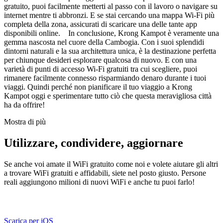
gratuito, puoi facilmente metterti al passo con il lavoro o navigare su
internet mentre ti abbronzi. E se stai cercando una mappa Wi-Fi più
completa della zona, assicurati di scaricare una delle tante app
disponibili online. In conclusione, Krong Kampot è veramente una
gemma nascosta nel cuore della Cambogia. Con i suoi splendidi
dintorni naturali e la sua architettura unica, è la destinazione perfetta
per chiunque desideri esplorare qualcosa di nuovo. E con una
varietà di punti di accesso Wi-Fi gratuiti tra cui scegliere, puoi
rimanere facilmente connesso risparmiando denaro durante i tuoi
viaggi. Quindi perché non pianificare il tuo viaggio a Krong
Kampot oggi e sperimentare tutto ciò che questa meravigliosa città
ha da offrire!
Mostra di più
Utilizzare, condividere, aggiornare
Se anche voi amate il WiFi gratuito come noi e volete aiutare gli altri
a trovare WiFi gratuiti e affidabili, siete nel posto giusto. Persone
reali aggiungono milioni di nuovi WiFi e anche tu puoi farlo!
Scarica per iOS