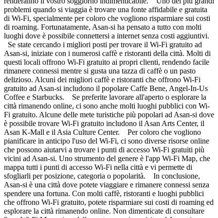
renderanno il vostro soggiorno indimenticabile. Uno dei più grandi
problemi quando si viaggia è trovare una fonte affidabile e gratuita
di Wi-Fi, specialmente per coloro che vogliono risparmiare sui costi
di roaming. Fortunatamente, Asan-si ha pensato a tutto con molti
luoghi dove è possibile connettersi a internet senza costi aggiuntivi.
Se state cercando i migliori posti per trovare il Wi-Fi gratuito ad
Asan-si, iniziate con i numerosi caffè e ristoranti della città. Molti di
questi locali offrono Wi-Fi gratuito ai propri clienti, rendendo facile
rimanere connessi mentre si gusta una tazza di caffè o un pasto
delizioso. Alcuni dei migliori caffè e ristoranti che offrono Wi-Fi
gratuito ad Asan-si includono il popolare Caffe Bene, Angel-In-Us
Coffee e Starbucks. Se preferite lavorare all'aperto o esplorare la
città rimanendo online, ci sono anche molti luoghi pubblici con Wi-
Fi gratuito. Alcune delle mete turistiche più popolari ad Asan-si dove
è possibile trovare Wi-Fi gratuito includono il Asan Arts Center, il
Asan K-Mall e il Asia Culture Center. Per coloro che vogliono
pianificare in anticipo l'uso del Wi-Fi, ci sono diverse risorse online
che possono aiutarvi a trovare i punti di accesso Wi-Fi gratuiti più
vicini ad Asan-si. Uno strumento del genere è l'app Wi-Fi Map, che
mappa tutti i punti di accesso Wi-Fi nella città e vi permette di
sfogliarli per posizione, categoria o popolarità. In conclusione,
Asan-si è una città dove potete viaggiare e rimanere connessi senza
spendere una fortuna. Con molti caffè, ristoranti e luoghi pubblici
che offrono Wi-Fi gratuito, potete risparmiare sui costi di roaming ed
esplorare la città rimanendo online. Non dimenticate di consultare