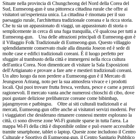
Situate nella provincia di Chungcheong del Nord della Corea del
Sud, Eumseong-gun è una pittoresca cittadina rurale che offre ai
visitatori un'esperienza unica. La cittadina è rinomata per il suo
paesaggio rurale, l'architettura tradizionale coreana e la ricca storia.
Che tu sia un appassionato di viaggi, un appassionato di storia o
semplicemente in cerca di una fuga tranquilla, c'è qualcosa per tutti a
Eumseong-gun. Una delle attrazioni principali di Eumseong-gun è
il Villaggio Folk Tradizionale di Eumseong-gun. Questo villaggio
splendidamente conservato risale alla dinastia Joseon ed è sede di
molte case e edifici tradizionali coreani. È il luogo perfetto per
sfuggire al trambusto della città e immergersi nella ricca cultura
dell'antica Corea. Non dimenticare di visitare la Sala Esposizioni
dell'Artigianato e provare a fare arte e mestieri tradizionali coreani.
Un altro luogo da non perdere a Eumseong-gun è il Mercato di
Jeungseon Arirang, noto per la sua atmosfera vivace e i prodotti
locali. Qui puoi trovare frutta fresca, verdura, pesce e carne a prezzi
ragionevoli. Il mercato vanta anche numerosi chioschi di cibo, dove
puoi gustare deliziose prelibatezze coreane come bibimbap,
jajangmyeon e patbingsu. Oltre ai siti culturali tradizionali e ai
mercati, Eumseong-gun offre anche ai visitatori servizi moderni. Per
i viaggiatori che desiderano rimanere connessi mentre esplorano la
città, ci sono diverse zone Wi-Fi gratuite sparse in tutta l'area. La
mappa Wi-Fi della città è disponibile online e può essere accessibile
tramite smartphone, tablet o laptop. Queste zone includono il Centro
Culturale e Sportivo di Eumseong-gun, il Centro Sanitario Pubblico