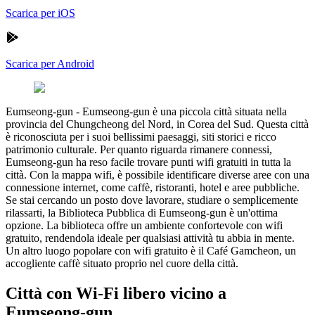
Scarica per iOS
Scarica per Android
Eumseong-gun
-
Eumseong-gun è una piccola città situata nella
provincia del Chungcheong del Nord, in Corea del Sud. Questa città
è riconosciuta per i suoi bellissimi paesaggi, siti storici e ricco
patrimonio culturale. Per quanto riguarda rimanere connessi,
Eumseong-gun ha reso facile trovare punti wifi gratuiti in tutta la
città. Con la mappa wifi, è possibile identificare diverse aree con una
connessione internet, come caffè, ristoranti, hotel e aree pubbliche.
Se stai cercando un posto dove lavorare, studiare o semplicemente
rilassarti, la Biblioteca Pubblica di Eumseong-gun è un'ottima
opzione. La biblioteca offre un ambiente confortevole con wifi
gratuito, rendendola ideale per qualsiasi attività tu abbia in mente.
Un altro luogo popolare con wifi gratuito è il Café Gamcheon, un
accogliente caffè situato proprio nel cuore della città.
Città con Wi-Fi libero vicino a
Eumseong-gun