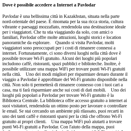
Dove è possibile accedere a Internet a Pavlodar
Pavlodar è una bellissima città in Kazakhstan, situata nella parte
nord-orientale del paese. È rinomata per la sua ricca storia, cultura
vibrante e paesaggi mozzafiato, rendendola una destinazione ideale
per i viaggiatori. Che tu stia viaggiando da solo, con amici o
familiari, Pavlodar offre molte attrazioni, luoghi storici e location
panoramiche da esplorare. Quando si visita Pavlodar, molti
viaggiatori sono preoccupati per i costi di rimanere connessi a
internet. Fortunatamente, ci sono diversi luoghi nella città dove è
possibile trovare Wi-Fi gratuito. Alcuni dei luoghi più popolari
includono caffè, ristoranti, spazi pubblici e biblioteche. Inoltre, è
possibile utilizzare una mappa WiFi per trovare punti Wi-Fi gratuiti
nella città. Uno dei modi migliori per risparmiare denaro durante il
viaggio a Pavlodar è approfittare del Wi-Fi gratuito disponibile nella
città. Non solo ti permetterà di rimanere connesso con i tuoi cari a
casa, ma ti farà risparmiare anche sui costi di dati mobili. Uno dei
luoghi più popolari a Pavlodar per trovare Wi-Fi gratuito è la
Biblioteca Centrale. La biblioteca offre accesso gratuito a internet ai
suoi visitatori, rendendola un ottimo posto per lavorare o controllare
le email. Se stai cercando un ambiente più rilassato, puoi recarti in
uno dei tanti caffè e ristoranti sparsi per la città che offrono Wi-Fi
gratuito ai propri clienti. Una mappa WiFi può aiutarti a trovare
punti Wi-Fi gratuiti a Pavlodar. Con l'aiuto della mappa, puoi