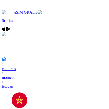
eSIM GRATIS
Scarica
countries
morocco
tetouan