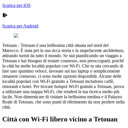
Scarica per iOS
Scarica per Android
Tetouan
-
Tetouan è una bellissima città situata nel nord del
Marocco. È nota per la sua ricca storia e la stupefacente architettura,
attirando turisti da tutto il mondo. Se stai pianificando un viaggio a
Tetouan e hai bisogno di restare connesso, non preoccuparti, poiché
la città ha molte località popolari con Wi-Fi. Che tu stia cercando di
fare uno spuntino veloce, lavorare sul tuo laptop o semplicemente
rimanere connesso, ci sono molte opzioni disponibili. Alcune delle
località popolari con Wi-Fi gratuito a Tetouan includono caffè,
ristoranti e hotel. Per trovare hotspot Wi-Fi gratuiti a Tetouan, prova
a utilizzare una mappa Wi-Fi, che renderà la tua ricerca molto più
facile. Non dimenticare di visitare la bellissima medina e il Palazzo
Reale di Tetouan, che sono punti di riferimento da non perdere nella
città.
Città con Wi-Fi libero vicino a Tetouan