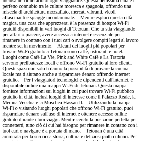
inclusa nell'itinerario di ogni viaggiatore. Questa bellissima città è il
perfetto connubio tra le culture moresca e spagnola, offrendo una
miscela di architettura mozzafiato, mercati vibranti, vicoli
affascinanti e spiagge incontaminate. Mentre esplori questa città
magica, una cosa che apprezzerai è la presenza di hotspot Wi-Fi
gratuiti disponibili in vari luoghi di Tetouan. Che tu stia viaggiando
per affari o piacere, avere accesso a internet è essenziale per
rimanere in contatto con i tuoi cari o svolgere compiti legati al lavoro
mentre sei in movimento. Alcuni dei luoghi più popolari per
trovare Wi-Fi gratuito a Tetouan sono caffè, ristoranti e hotel.
Luoghi come Café La Vie, Pink and White Café e La Tratoria
servono prelibatezze locali e offrono Wi-Fi gratuito ai loro clienti.
Questi spazi non solo ti danno la possibilità di provare la cucina
locale ma ti aiutano anche a risparmiare denaro offrendo internet
gratuito. Per i viaggiatori tecnologici e dipendenti dall'internet, è
disponibile online una mappa Wi-Fi di Tetouan. Questa mappa
fornisce informazioni sui luoghi in cui puoi trovare Wi-Fi pubblico
gratuito in città, inclusi luoghi di interesse come il Palazzo Reale, la
Medina Vecchia e la Moschea Hassan II. Utilizzando la mappa
Wi-Fi o visitando luoghi popolari che offrono Wi-Fi gratuito, puoi
risparmiare denaro sull'uso di internet e ottenere accesso online
gratuito durante i tuoi viaggi. Mentre cerchi la posizione perfetta per
connetterti, tutto ciò di cui hai bisogno per rimanere in contatto con i
tuoi cari o navigare è a portata di mano. Tetouan è una città
ammirata per la sua ricca storia, cultura e deliziosi piatti culinari. Per