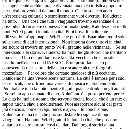
offrire qualcosa a ogni viaggiatore. Con i suoi dintorni pittoreschi e
la stupefacente architettura, è diventata una meta turistica popolare
per turisti provenienti da tutto il mondo. Che tu stia cercando
un'esperienza culturale o semplicemente vuoi divertirti, Kaluđerac
ha tutto. Una cosa che tutti i viaggiatori trovano essenziale è la
possibilità di rimanere connessi. Fortunatamente, Kaluđerac ha molti
punti Wi-Fi gratuiti in tutta la città. Puoi trovarli facilmente
utilizzando un'app mappa Wi-Fi, che può farti risparmiare molti soldi
sulle spese di dati internazionali. Non importa dove ti trovi in città,
sei sicuro di trovare un punto Wi-Fi gratuito nelle vicinanze. Se sei
interessato alla storia, Kaluđerac ha molti luoghi storici che meritano
una visita. Uno dei più famosi è la Città Vecchia, che è un sito
inserito nell'elenco dell'UNESCO. È un posto fantastico per
conoscere la ricca storia della città e scattare alcune fotografie
mozzafiato. Per coloro che cercano qualcosa di più eccitante,
Kaluđerac ha una vivace scena notturna. La città è famosa per i suoi
bar e locali, che offrono una varietà di musica e intrattenimento.
Puoi ballare tutta la notte mentre ti godi qualche drink con gli amici.
Se sei un appassionato di cibo, Kaluđerac è il posto perfetto per te.
La città ha molti ristoranti che servono cucina locale, che è un mix di
sapori turchi, slavi e mediterranei. Puoi assaporare alcuni dei piatti
più deliziosi, come cevapi, burek e ajvar. In conclusione,
Kaluđerac è una città che può soddisfare le esigenze di ogni
viaggiatore. Ha punti Wi-Fi gratuiti in tutta la città, che possono
aiutarti a risparmiare sui costi dei dati. Dai luoghi storici a una