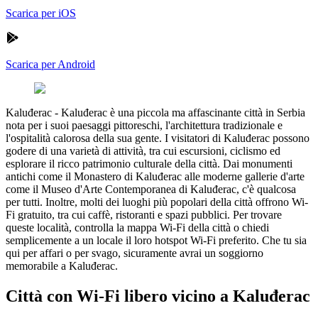
Scarica per iOS
Scarica per Android
Kaluđerac
-
Kaluđerac è una piccola ma affascinante città in Serbia
nota per i suoi paesaggi pittoreschi, l'architettura tradizionale e
l'ospitalità calorosa della sua gente. I visitatori di Kaluđerac possono
godere di una varietà di attività, tra cui escursioni, ciclismo ed
esplorare il ricco patrimonio culturale della città. Dai monumenti
antichi come il Monastero di Kaluđerac alle moderne gallerie d'arte
come il Museo d'Arte Contemporanea di Kaluđerac, c'è qualcosa
per tutti. Inoltre, molti dei luoghi più popolari della città offrono Wi-
Fi gratuito, tra cui caffè, ristoranti e spazi pubblici. Per trovare
queste località, controlla la mappa Wi-Fi della città o chiedi
semplicemente a un locale il loro hotspot Wi-Fi preferito. Che tu sia
qui per affari o per svago, sicuramente avrai un soggiorno
memorabile a Kaluđerac.
Città con Wi-Fi libero vicino a Kaluđerac