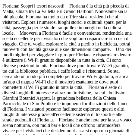
Floriana: Scopri i tesori nascosti! Floriana è la città più piccola di
Malta, situata tra La Valletta e il Grand Harbour. Nonostante sia la
più piccola, Floriana ha molto da offrire sia ai residenti che ai
visitatori. Esplora i numerosi luoghi storici e culturali sparsi per la
città, passeggia per le strade tranquille e immergiti nella cultura
locale. Muoversi a Floriana è facile e conveniente, rendendola una
scelta eccellente per i visitatori che vogliono risparmiare sui costi di
viaggio. Che tu voglia esplorare la città a piedi o in bicicletta, potrai
muoverti con facilità grazie alle sue dimensioni compatte. Uno dei
modi migliori per viaggiare in giro per Floriana e risparmiare denaro
è utilizzare il Wi-Fi gratuito disponibile in tutta la città. Ci sono
diverse posizioni in tutta Floriana dove puoi trovare Wi-Fi gratuito,
tra cui la biblioteca pubblica, i caffè locali e i ristoranti. Se stai
cercando un modo più completo per trovare Wi-Fi gratuito, scarica
un'app di mappa Wi-Fi che ti mostrerà esattamente dove puoi
connetterti al Wi-Fi gratuito in tutta la città. Floriana è sede di
diversi luoghi di interesse e attrazioni turistiche, tra cui i bellissimi
Giardini Botanici Argotti, la grandiosa bellezza della Chiesa
Parrocchiale di San Publio e le imponenti fortificazioni delle Linee
di Floriana. I visitatori possono facilmente esplorare questi e altri
luoghi di interesse grazie all'eccellente sistema di trasporti e alle
strade pedonali di Floriana. Floriana è anche nota per la sua vivace
scena notturna, con molti bar e locali che offrono un'atmosfera
vivace per i visitatori che desiderano rilassarsi dopo una giornata di