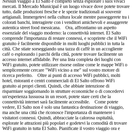
Nessun viaggio a El Salto è completo senza esplorare i suoi vivaci
mercati. Il Mercado Municipal è un luogo vivace dove potete trovare
tutto, dalle produzioni fresche e le spezie tradizionali ai souvenir
artigianali. Immergetevi nella cultura locale mentre passeggerete tra i
colorati banchi, interagirete con i venditori amichevoli e assaggerete
autentica street food messicana. Ora, affrontiamo un aspetto
essenziale del viaggio moderno: la connettività internet. El Salto
comprende l'importanza di restare connessi, e scoprirete che il WiFi
gratuito è facilmente disponibile in molti luoghi pubblici in tutta la
città. Che stiate sorseggiando una tazza di caffè in un accogliente
café o esplorando i parchi della città, potete trovare facilmente un
accesso internet affidabile. Per una lista completa dei luoghi con
WiFi gratuito, potete utilizzare risorse online come le mappe WiFi o
semplicemente cercare "WiFi vicino a me" sul vostro motore di
ricerca preferito. Oltre ai punti di accesso WiFi pubblici, molti
hotel, ristoranti e centri commerciali di El Salto offrono WiFi
gratuito ai propri clienti. Quindi, che abbiate intenzione di
risparmiare soggiornando in strutture economiche o di concedervi
un'esperienza lussuosa in un resort, potete stare certi che la
connettività internet sarà facilmente accessibile. Come potete
vedere, El Salto non è solo una fantastica destinazione di viaggio,
ma anche una città che riconosce l'importanza di mantenere i
visitatori connessi. Quindi, abbracciate la calorosa ospitalità,
esplorate le attrazioni più popolari e godetevi la comodità di trovare
WiFi gratuito in tutta El Salto. Pianificate il vostro viaggio ora e