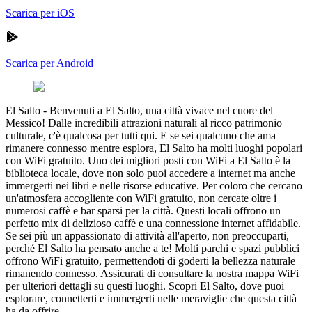
Scarica per iOS
Scarica per Android
El Salto
-
Benvenuti a El Salto, una città vivace nel cuore del
Messico! Dalle incredibili attrazioni naturali al ricco patrimonio
culturale, c'è qualcosa per tutti qui. E se sei qualcuno che ama
rimanere connesso mentre esplora, El Salto ha molti luoghi popolari
con WiFi gratuito. Uno dei migliori posti con WiFi a El Salto è la
biblioteca locale, dove non solo puoi accedere a internet ma anche
immergerti nei libri e nelle risorse educative. Per coloro che cercano
un'atmosfera accogliente con WiFi gratuito, non cercate oltre i
numerosi caffè e bar sparsi per la città. Questi locali offrono un
perfetto mix di delizioso caffè e una connessione internet affidabile.
Se sei più un appassionato di attività all'aperto, non preoccuparti,
perché El Salto ha pensato anche a te! Molti parchi e spazi pubblici
offrono WiFi gratuito, permettendoti di goderti la bellezza naturale
rimanendo connesso. Assicurati di consultare la nostra mappa WiFi
per ulteriori dettagli su questi luoghi. Scopri El Salto, dove puoi
esplorare, connetterti e immergerti nelle meraviglie che questa città
ha da offrire.