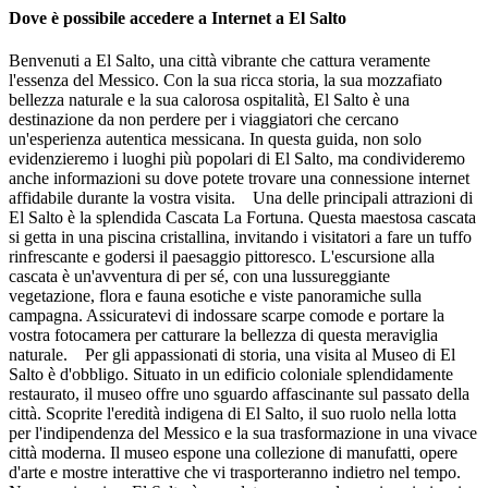
Dove è possibile accedere a Internet a El Salto
Benvenuti a El Salto, una città vibrante che cattura veramente
l'essenza del Messico. Con la sua ricca storia, la sua mozzafiato
bellezza naturale e la sua calorosa ospitalità, El Salto è una
destinazione da non perdere per i viaggiatori che cercano
un'esperienza autentica messicana. In questa guida, non solo
evidenzieremo i luoghi più popolari di El Salto, ma condivideremo
anche informazioni su dove potete trovare una connessione internet
affidabile durante la vostra visita. Una delle principali attrazioni di
El Salto è la splendida Cascata La Fortuna. Questa maestosa cascata
si getta in una piscina cristallina, invitando i visitatori a fare un tuffo
rinfrescante e godersi il paesaggio pittoresco. L'escursione alla
cascata è un'avventura di per sé, con una lussureggiante
vegetazione, flora e fauna esotiche e viste panoramiche sulla
campagna. Assicuratevi di indossare scarpe comode e portare la
vostra fotocamera per catturare la bellezza di questa meraviglia
naturale. Per gli appassionati di storia, una visita al Museo di El
Salto è d'obbligo. Situato in un edificio coloniale splendidamente
restaurato, il museo offre uno sguardo affascinante sul passato della
città. Scoprite l'eredità indigena di El Salto, il suo ruolo nella lotta
per l'indipendenza del Messico e la sua trasformazione in una vivace
città moderna. Il museo espone una collezione di manufatti, opere
d'arte e mostre interattive che vi trasporteranno indietro nel tempo.