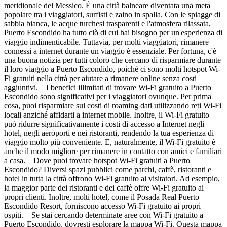
meridionale del Messico. È una città balneare diventata una meta
popolare tra i viaggiatori, surfisti e zaino in spalla. Con le spiagge di
sabbia bianca, le acque turchesi trasparenti e l'atmosfera rilassata,
Puerto Escondido ha tutto ciò di cui hai bisogno per un'esperienza di
viaggio indimenticabile. Tuttavia, per molti viaggiatori, rimanere
connessi a internet durante un viaggio è essenziale. Per fortuna, c'è
una buona notizia per tutti coloro che cercano di risparmiare durante
il loro viaggio a Puerto Escondido, poiché ci sono molti hotspot Wi-
Fi gratuiti nella città per aiutare a rimanere online senza costi
aggiuntivi. I benefici illimitati di trovare Wi-Fi gratuito a Puerto
Escondido sono significativi per i viaggiatori ovunque. Per prima
cosa, puoi risparmiare sui costi di roaming dati utilizzando reti Wi-Fi
locali anziché affidarti a internet mobile. Inoltre, il Wi-Fi gratuito
può ridurre significativamente i costi di accesso a Internet negli
hotel, negli aeroporti e nei ristoranti, rendendo la tua esperienza di
viaggio molto più conveniente. E, naturalmente, il Wi-Fi gratuito è
anche il modo migliore per rimanere in contatto con amici e familiari
a casa. Dove puoi trovare hotspot Wi-Fi gratuiti a Puerto
Escondido? Diversi spazi pubblici come parchi, caffè, ristoranti e
hotel in tutta la città offrono Wi-Fi gratuito ai visitatori. Ad esempio,
la maggior parte dei ristoranti e dei caffè offre Wi-Fi gratuito ai
propri clienti. Inoltre, molti hotel, come il Posada Real Puerto
Escondido Resort, forniscono accesso Wi-Fi gratuito ai propri
ospiti. Se stai cercando determinate aree con Wi-Fi gratuito a
Puerto Escondido, dovresti esplorare la mappa Wi-Fi. Questa mappa