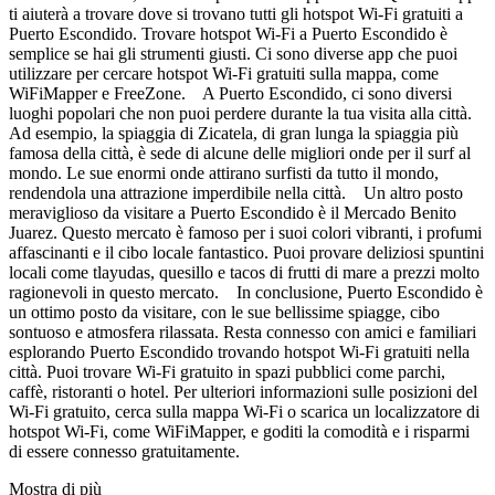
ti aiuterà a trovare dove si trovano tutti gli hotspot Wi-Fi gratuiti a
Puerto Escondido. Trovare hotspot Wi-Fi a Puerto Escondido è
semplice se hai gli strumenti giusti. Ci sono diverse app che puoi
utilizzare per cercare hotspot Wi-Fi gratuiti sulla mappa, come
WiFiMapper e FreeZone. A Puerto Escondido, ci sono diversi
luoghi popolari che non puoi perdere durante la tua visita alla città.
Ad esempio, la spiaggia di Zicatela, di gran lunga la spiaggia più
famosa della città, è sede di alcune delle migliori onde per il surf al
mondo. Le sue enormi onde attirano surfisti da tutto il mondo,
rendendola una attrazione imperdibile nella città. Un altro posto
meraviglioso da visitare a Puerto Escondido è il Mercado Benito
Juarez. Questo mercato è famoso per i suoi colori vibranti, i profumi
affascinanti e il cibo locale fantastico. Puoi provare deliziosi spuntini
locali come tlayudas, quesillo e tacos di frutti di mare a prezzi molto
ragionevoli in questo mercato. In conclusione, Puerto Escondido è
un ottimo posto da visitare, con le sue bellissime spiagge, cibo
sontuoso e atmosfera rilassata. Resta connesso con amici e familiari
esplorando Puerto Escondido trovando hotspot Wi-Fi gratuiti nella
città. Puoi trovare Wi-Fi gratuito in spazi pubblici come parchi,
caffè, ristoranti o hotel. Per ulteriori informazioni sulle posizioni del
Wi-Fi gratuito, cerca sulla mappa Wi-Fi o scarica un localizzatore di
hotspot Wi-Fi, come WiFiMapper, e goditi la comodità e i risparmi
di essere connesso gratuitamente.
Mostra di più