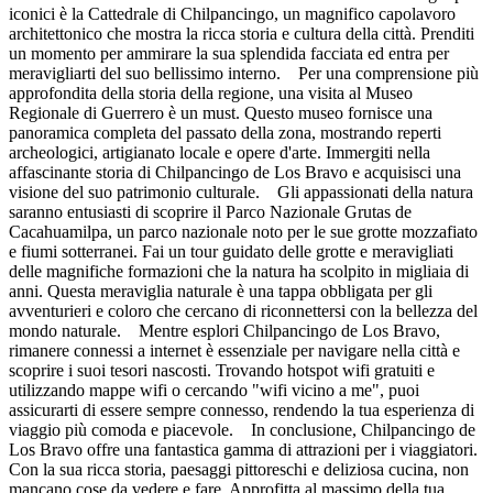
iconici è la Cattedrale di Chilpancingo, un magnifico capolavoro
architettonico che mostra la ricca storia e cultura della città. Prenditi
un momento per ammirare la sua splendida facciata ed entra per
meravigliarti del suo bellissimo interno. Per una comprensione più
approfondita della storia della regione, una visita al Museo
Regionale di Guerrero è un must. Questo museo fornisce una
panoramica completa del passato della zona, mostrando reperti
archeologici, artigianato locale e opere d'arte. Immergiti nella
affascinante storia di Chilpancingo de Los Bravo e acquisisci una
visione del suo patrimonio culturale. Gli appassionati della natura
saranno entusiasti di scoprire il Parco Nazionale Grutas de
Cacahuamilpa, un parco nazionale noto per le sue grotte mozzafiato
e fiumi sotterranei. Fai un tour guidato delle grotte e meravigliati
delle magnifiche formazioni che la natura ha scolpito in migliaia di
anni. Questa meraviglia naturale è una tappa obbligata per gli
avventurieri e coloro che cercano di riconnettersi con la bellezza del
mondo naturale. Mentre esplori Chilpancingo de Los Bravo,
rimanere connessi a internet è essenziale per navigare nella città e
scoprire i suoi tesori nascosti. Trovando hotspot wifi gratuiti e
utilizzando mappe wifi o cercando "wifi vicino a me", puoi
assicurarti di essere sempre connesso, rendendo la tua esperienza di
viaggio più comoda e piacevole. In conclusione, Chilpancingo de
Los Bravo offre una fantastica gamma di attrazioni per i viaggiatori.
Con la sua ricca storia, paesaggi pittoreschi e deliziosa cucina, non
mancano cose da vedere e fare. Approfitta al massimo della tua