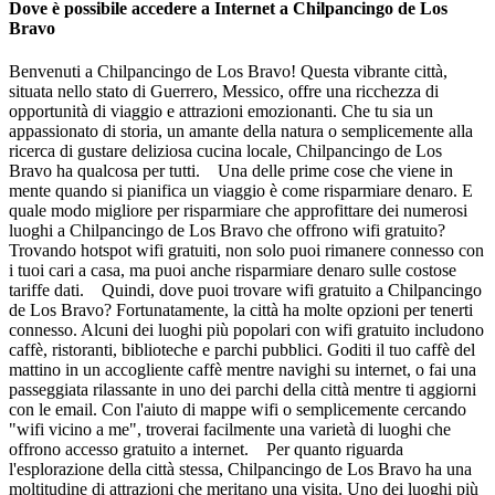
Dove è possibile accedere a Internet a Chilpancingo de Los
Bravo
Benvenuti a Chilpancingo de Los Bravo! Questa vibrante città,
situata nello stato di Guerrero, Messico, offre una ricchezza di
opportunità di viaggio e attrazioni emozionanti. Che tu sia un
appassionato di storia, un amante della natura o semplicemente alla
ricerca di gustare deliziosa cucina locale, Chilpancingo de Los
Bravo ha qualcosa per tutti. Una delle prime cose che viene in
mente quando si pianifica un viaggio è come risparmiare denaro. E
quale modo migliore per risparmiare che approfittare dei numerosi
luoghi a Chilpancingo de Los Bravo che offrono wifi gratuito?
Trovando hotspot wifi gratuiti, non solo puoi rimanere connesso con
i tuoi cari a casa, ma puoi anche risparmiare denaro sulle costose
tariffe dati. Quindi, dove puoi trovare wifi gratuito a Chilpancingo
de Los Bravo? Fortunatamente, la città ha molte opzioni per tenerti
connesso. Alcuni dei luoghi più popolari con wifi gratuito includono
caffè, ristoranti, biblioteche e parchi pubblici. Goditi il tuo caffè del
mattino in un accogliente caffè mentre navighi su internet, o fai una
passeggiata rilassante in uno dei parchi della città mentre ti aggiorni
con le email. Con l'aiuto di mappe wifi o semplicemente cercando
"wifi vicino a me", troverai facilmente una varietà di luoghi che
offrono accesso gratuito a internet. Per quanto riguarda
l'esplorazione della città stessa, Chilpancingo de Los Bravo ha una
moltitudine di attrazioni che meritano una visita. Uno dei luoghi più