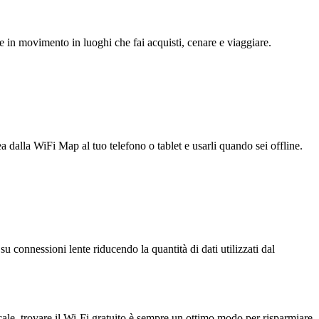
e in movimento in luoghi che fai acquisti, cenare e viaggiare.
ea dalla WiFi Map al tuo telefono o tablet e usarli quando sei offline.
u connessioni lente riducendo la quantità di dati utilizzati dal
ocale, trovare il Wi-Fi gratuito è sempre un ottimo modo per risparmiare