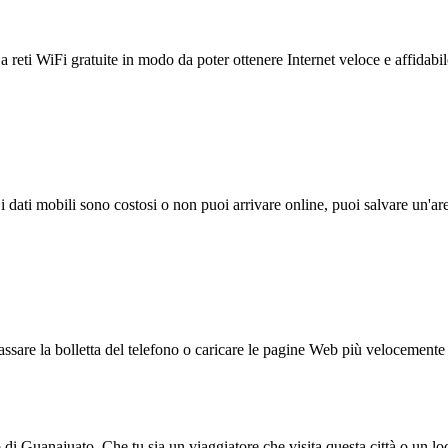
reti WiFi gratuite in modo da poter ottenere Internet veloce e affidabil
 i dati mobili sono costosi o non puoi arrivare online, puoi salvare un'ar
ssare la bolletta del telefono o caricare le pagine Web più velocemente s
o di Guanajuato. Che tu sia un viaggiatore che visita questa città o un l