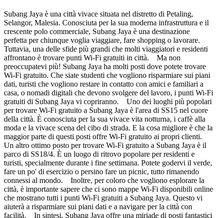
Subang Jaya è una città vivace situata nel distretto di Petaling,
Selangor, Malesia. Conosciuta per la sua moderna infrastruttura e il
crescente polo commerciale, Subang Jaya è una destinazione
perfetta per chiunque voglia viaggiare, fare shopping o lavorare.
Tuttavia, una delle sfide più grandi che molti viaggiatori e residenti
affrontano è trovare punti Wi-Fi gratuiti in città. Ma non
preoccupatevi più! Subang Jaya ha molti posti dove potete trovare
Wi-Fi gratuito. Che siate studenti che vogliono risparmiare sui piani
dati, turisti che vogliono restare in contatto con amici e familiari a
casa, o nomadi digitali che devono svolgere del lavoro, i punti Wi-Fi
gratuiti di Subang Jaya vi copriranno. Uno dei luoghi più popolari
per trovare Wi-Fi gratuito a Subang Jaya è l'area di SS15 nel cuore
della città. È conosciuta per la sua vivace vita notturna, i caffè alla
moda e la vivace scena del cibo di strada. E la cosa migliore è che la
maggior parte di questi posti offre Wi-Fi gratuito ai propri clienti.
Un altro ottimo posto per trovare Wi-Fi gratuito a Subang Jaya è il
parco di SS18/4. È un luogo di ritrovo popolare per residenti e
turisti, specialmente durante i fine settimana. Potete godervi il verde,
fare un po' di esercizio o persino fare un picnic, tutto rimanendo
connessi al mondo. Inoltre, per coloro che vogliono esplorare la
città, è importante sapere che ci sono mappe Wi-Fi disponibili online
che mostrano tutti i punti Wi-Fi gratuiti a Subang Jaya. Questo vi
aiuterà a risparmiare sui piani dati e a navigare per la città con
facilità. In sintesi, Subang Jaya offre una miriade di posti fantastici