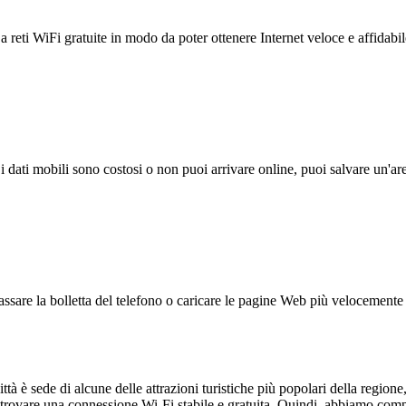
reti WiFi gratuite in modo da poter ottenere Internet veloce e affidabil
 i dati mobili sono costosi o non puoi arrivare online, puoi salvare un'ar
ssare la bolletta del telefono o caricare le pagine Web più velocemente s
città è sede di alcune delle attrazioni turistiche più popolari della regi
ile trovare una connessione Wi-Fi stabile e gratuita. Quindi, abbiamo com