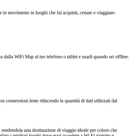
e in movimento in luoghi che fai acquisti, cenare e viaggiare.
ea dalla WiFi Map al tuo telefono o tablet e usarli quando sei offline.
u connessioni lente riducendo la quantità di dati utilizzati dal
one, rendendola una destinazione di viaggio ideale per coloro che
pilato i migliori luoghi dove puoi accedere a Wi-Fi gratuito e