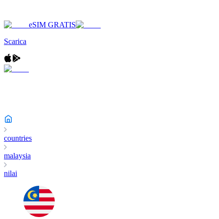
eSIM GRATIS
Scarica
countries
malaysia
nilai