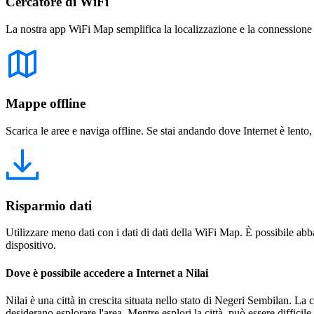
Cercatore di WiFi
La nostra app WiFi Map semplifica la localizzazione e la connessione a 
Mappe offline
Scarica le aree e naviga offline. Se stai andando dove Internet è lento,
Risparmio dati
Utilizzare meno dati con i dati di dati della WiFi Map. È possibile abba
dispositivo.
Dove è possibile accedere a Internet a Nilai
Nilai è una città in crescita situata nello stato di Negeri Sembilan. La 
desiderano esplorare l'area. Mentre esplori la città, può essere diffic