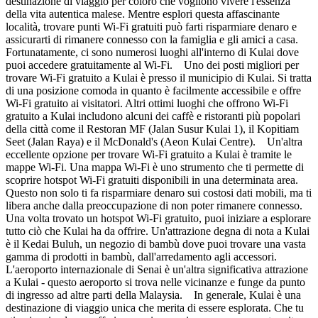
destinazione di viaggio per coloro che vogliono vivere l'essenza
della vita autentica malese. Mentre esplori questa affascinante
località, trovare punti Wi-Fi gratuiti può farti risparmiare denaro e
assicurarti di rimanere connesso con la famiglia e gli amici a casa.
Fortunatamente, ci sono numerosi luoghi all'interno di Kulai dove
puoi accedere gratuitamente al Wi-Fi. Uno dei posti migliori per
trovare Wi-Fi gratuito a Kulai è presso il municipio di Kulai. Si tratta
di una posizione comoda in quanto è facilmente accessibile e offre
Wi-Fi gratuito ai visitatori. Altri ottimi luoghi che offrono Wi-Fi
gratuito a Kulai includono alcuni dei caffè e ristoranti più popolari
della città come il Restoran MF (Jalan Susur Kulai 1), il Kopitiam
Seet (Jalan Raya) e il McDonald's (Aeon Kulai Centre). Un'altra
eccellente opzione per trovare Wi-Fi gratuito a Kulai è tramite le
mappe Wi-Fi. Una mappa Wi-Fi è uno strumento che ti permette di
scoprire hotspot Wi-Fi gratuiti disponibili in una determinata area.
Questo non solo ti fa risparmiare denaro sui costosi dati mobili, ma ti
libera anche dalla preoccupazione di non poter rimanere connesso.
Una volta trovato un hotspot Wi-Fi gratuito, puoi iniziare a esplorare
tutto ciò che Kulai ha da offrire. Un'attrazione degna di nota a Kulai
è il Kedai Buluh, un negozio di bambù dove puoi trovare una vasta
gamma di prodotti in bambù, dall'arredamento agli accessori.
L'aeroporto internazionale di Senai è un'altra significativa attrazione
a Kulai - questo aeroporto si trova nelle vicinanze e funge da punto
di ingresso ad altre parti della Malaysia. In generale, Kulai è una
destinazione di viaggio unica che merita di essere esplorata. Che tu