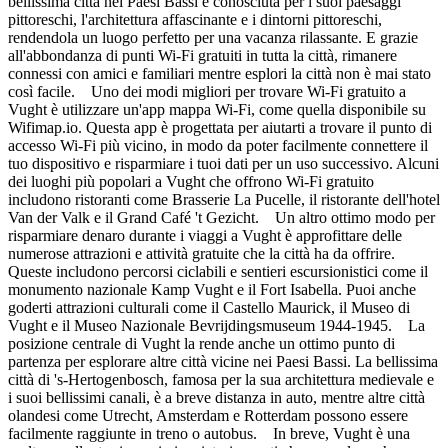
bellissima città nei Paesi Bassi è conosciuta per i suoi paesaggi
pittoreschi, l'architettura affascinante e i dintorni pittoreschi,
rendendola un luogo perfetto per una vacanza rilassante. E grazie
all'abbondanza di punti Wi-Fi gratuiti in tutta la città, rimanere
connessi con amici e familiari mentre esplori la città non è mai stato
così facile. Uno dei modi migliori per trovare Wi-Fi gratuito a
Vught è utilizzare un'app mappa Wi-Fi, come quella disponibile su
Wifimap.io. Questa app è progettata per aiutarti a trovare il punto di
accesso Wi-Fi più vicino, in modo da poter facilmente connettere il
tuo dispositivo e risparmiare i tuoi dati per un uso successivo. Alcuni
dei luoghi più popolari a Vught che offrono Wi-Fi gratuito
includono ristoranti come Brasserie La Pucelle, il ristorante dell'hotel
Van der Valk e il Grand Café 't Gezicht. Un altro ottimo modo per
risparmiare denaro durante i viaggi a Vught è approfittare delle
numerose attrazioni e attività gratuite che la città ha da offrire.
Queste includono percorsi ciclabili e sentieri escursionistici come il
monumento nazionale Kamp Vught e il Fort Isabella. Puoi anche
goderti attrazioni culturali come il Castello Maurick, il Museo di
Vught e il Museo Nazionale Bevrijdingsmuseum 1944-1945. La
posizione centrale di Vught la rende anche un ottimo punto di
partenza per esplorare altre città vicine nei Paesi Bassi. La bellissima
città di 's-Hertogenbosch, famosa per la sua architettura medievale e
i suoi bellissimi canali, è a breve distanza in auto, mentre altre città
olandesi come Utrecht, Amsterdam e Rotterdam possono essere
facilmente raggiunte in treno o autobus. In breve, Vught è una