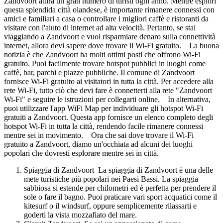
Zandvoort attira un gran numero di turisti ogni anno. Mentre esplori
questa splendida città olandese, è importante rimanere connessi con
amici e familiari a casa o controllare i migliori caffè e ristoranti da
visitare con l'aiuto di internet ad alta velocità. Pertanto, se stai
viaggiando a Zandvoort e vuoi risparmiare denaro sulla connettività
internet, allora devi sapere dove trovare il Wi-Fi gratuito. La buona
notizia è che Zandvoort ha molti ottimi posti che offrono Wi-Fi
gratuito. Puoi facilmente trovare hotspot pubblici in luoghi come
caffè, bar, parchi e piazze pubbliche. Il comune di Zandvoort
fornisce Wi-Fi gratuito ai visitatori in tutta la città. Per accedere alla
rete Wi-Fi, tutto ciò che devi fare è connetterti alla rete "Zandvoort
Wi-Fi" e seguire le istruzioni per collegarti online. In alternativa,
puoi utilizzare l'app WiFi Map per individuare gli hotspot Wi-Fi
gratuiti a Zandvoort. Questa app fornisce un elenco completo degli
hotspot Wi-Fi in tutta la città, rendendo facile rimanere connessi
mentre sei in movimento. Ora che sai dove trovare il Wi-Fi
gratuito a Zandvoort, diamo un'occhiata ad alcuni dei luoghi
popolari che dovresti esplorare mentre sei in città.
Spiaggia di Zandvoort La spiaggia di Zandvoort è una delle
mete turistiche più popolari nei Paesi Bassi. La spiaggia
sabbiosa si estende per chilometri ed è perfetta per prendere il
sole o fare il bagno. Puoi praticare vari sport acquatici come il
kitesurf o il windsurf, oppure semplicemente rilassarti e
goderti la vista mozzafiato del mare.