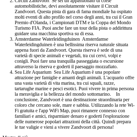
Circuit Zandvoort Se sei un appassionato di corse
automobilistiche, devi assolutamente visitare il Circuit
Zandvoort. Questa pista di gara di fama mondiale ha ospitato
molti eventi di alto profilo nel corso degli anni, tra cui il Gran
Premio d'Olanda, i Campionati DTM e la Coppa del Mondo
Turismo FIA. Puoi anche fare un tour della pista o addirittura
guidare una macchina sportiva su di essa.
Amsterdamse Waterleidingduinen Amsterdamse
Waterleidingduinen è una bellissima riserva naturale situata
appena fuori da Zandvoort. Questa riserva è sede di una
varietà di specie animali e vegetali, tra cui cervi, volpi e
conigli. Puoi fare una tranquilla passeggiata o escursione
attraverso la riserva e goderti il paesaggio mozzafiato.
Sea Life Aquarium Sea Life Aquarium è una popolare
attrazione per famiglie e amanti degli animali. L'acquario offre
una vasta varietà di vita marina, tra cui squali, razze,
tartarughe marine e pesci esotici. Puoi vivere in prima persona
la meraviglia e la bellezza del mondo sottomarino. In
conclusione, Zandvoort è una destinazione straordinaria per
coloro che cercano sole, mare e sabbia. Utilizzando la rete Wi-
Fi gratuita e l'app WiFi Map, puoi rimanere connesso con
familiari e amici, risparmiare denaro e goderti l'esplorazione
delle numerose popolari attrazioni della città. Quindi prepara
le tue valigie e vieni a vivere Zandvoort di persona!